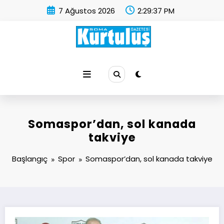
İçeriğe
7 Ağustos 2026
2:29:37 PM
atla
Soma Kurtuluş Gazetesi
Soma Haber
Somaspor’dan, sol kanada
takviye
Başlangıç
Spor
Somaspor’dan, sol kanada takviye