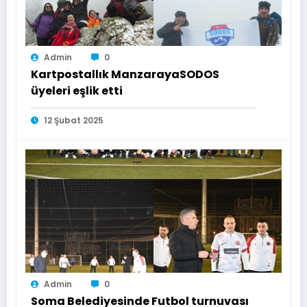
Admin
0
Kartpostallık ManzarayaSODOS
üyeleri eşlik etti
12 Şubat 2025
Admin
0
Soma Belediyesinde Futbol turnuvası