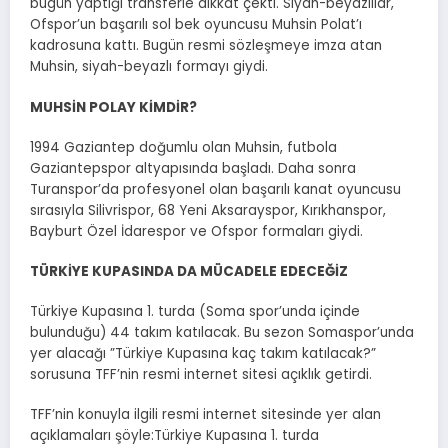
bugün yaptığı transferle dikkat çekti. Siyah-beyazlılar,
Ofspor’un başarılı sol bek oyuncusu Muhsin Polat’ı
kadrosuna kattı. Bugün resmi sözleşmeye imza atan
Muhsin, siyah-beyazlı formayı giydi.
MUHSİN POLAY KİMDİR?
1994 Gaziantep doğumlu olan Muhsin, futbola
Gaziantepspor altyapısında başladı. Daha sonra
Turanspor’da profesyonel olan başarılı kanat oyuncusu
sırasıyla Silivrispor, 68 Yeni Aksarayspor, Kırıkhanspor,
Bayburt Özel İdarespor ve Ofspor formaları giydi.
TÜRKİYE KUPASINDA DA MÜCADELE EDECEĞİZ
Türkiye Kupasına 1. turda (Soma spor’unda içinde
bulunduğu) 44 takım katılacak. Bu sezon Somaspor’unda
yer alacağı ”Türkiye Kupasına kaç takım katılacak?”
sorusuna TFF’nin resmi internet sitesi açıklık getirdi.
TFF’nin konuyla ilgili resmi internet sitesinde yer alan
açıklamaları şöyle:Türkiye Kupasına 1. turda