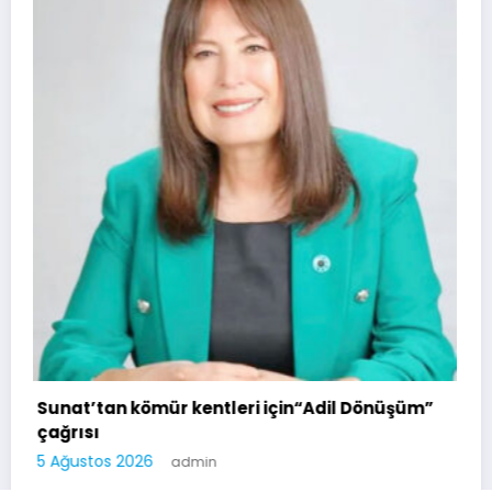
Soma Huzurevi Bocce Turnuvasında D
Kazandı
4 Ağustos 2026
admin
Soma Kurtuluş Haber 2026 | Powered By
SpiceThemes
il Dönüşüm”