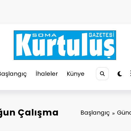
So
Soma
Başlangıç
İhaleler
Künye
ğun Çalışma
Başlangıç
Günc