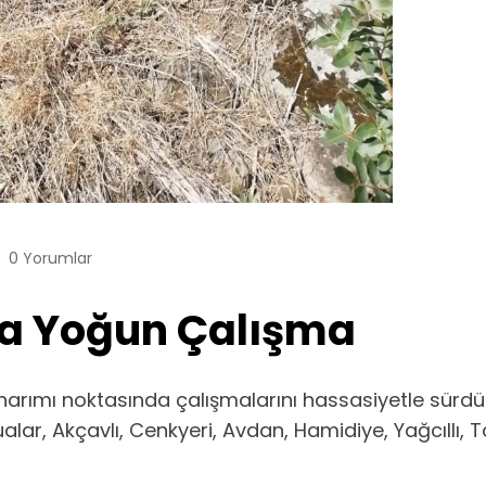
0 Yorumlar
da Yoğun Çalışma
e onarımı noktasında çalışmalarını hassasiyetle sür
 Dualar, Akçavlı, Cenkyeri, Avdan, Hamidiye, Yağcıllı