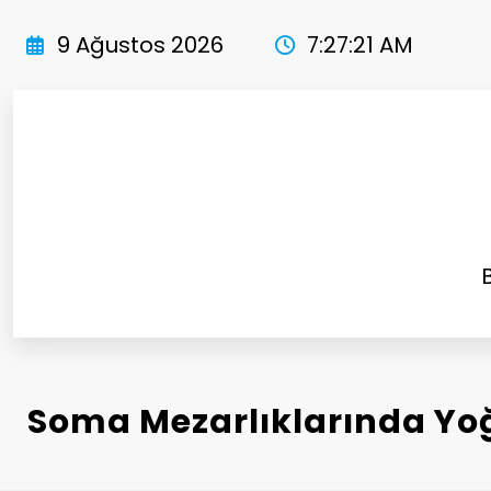
İçeriğe
atla
9 Ağustos 2026
7:27:23 AM
Soma Mezarlıklarında Yo