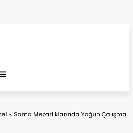
ma Kurtuluş Gazetesi
 Haber
el
Soma Mezarlıklarında Yoğun Çalışma