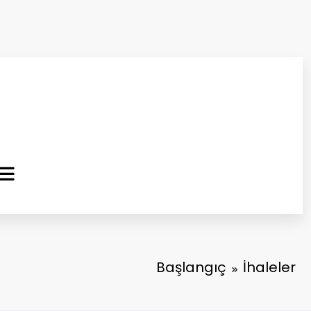
ma Kurtuluş Gazetesi
 Haber
Başlangıç
İhaleler