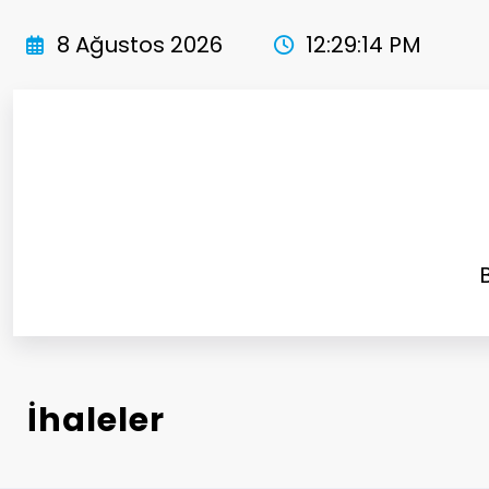
İçeriğe
atla
8 Ağustos 2026
12:29:14 PM
İhaleler