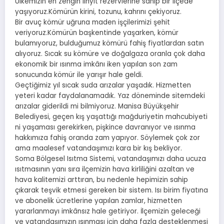
Ülkemizin en zengin linyit rezervlerine sahip bir ilçede
yaşıyoruz.Kömürün kirini, tozunu, kahrını çekiyoruz.
Bir avuç kömür uğruna maden işçilerimizi şehit
veriyoruz.Kömürün başkentinde yaşarken, kömür
bulamıyoruz, bulduğumuz kömürü fahiş fiyatlardan satın
alıyoruz. Sıcak su kömüre ve doğalgaza oranla çok daha
ekonomik bir ısınma imkânı iken yapılan son zam
sonucunda kömür ile yarışır hale geldi.
Geçtiğimiz yıl sıcak suda arızalar yaşadık. Hizmetten
yeteri kadar faydalanamadık. Yaz döneminde sitemdeki
arızalar giderildi mi bilmiyoruz. Manisa Büyükşehir
Belediyesi, geçen kış yaşattığı mağduriyetin mahcubiyeti
ni yaşaması gerekirken, pişkince davranıyor ve ısınma
hakkımıza fahiş oranda zam yapıyor. Söylemek çok zor
ama maalesef vatandaşımızı kara bir kış bekliyor.
Soma Bölgesel Isıtma Sistemi, vatandaşımızı daha ucuza
ısıtmasının yanı sıra ilçemizin hava kirliliğini azaltan ve
hava kalitemizi arttıran, bu nedenle hepimizin sahip
çıkarak teşvik etmesi gereken bir sistem. Isı birim fiyatına
ve abonelik ücretlerine yapılan zamlar, hizmetten
yararlanmayı imkânsız hale getiriyor. İlçemizin geleceği
ve vatandaşımızın ısınması için daha fazla desteklenmesi