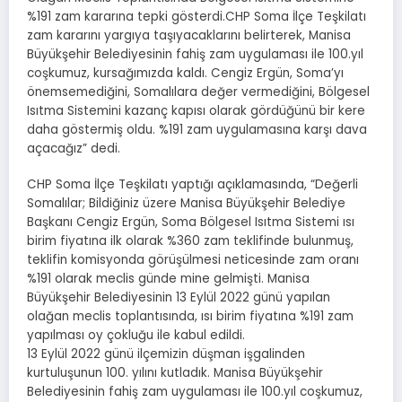
%191 zam kararına tepki gösterdi.CHP Soma İlçe Teşkilatı
zam kararını yargıya taşıyacaklarını belirterek, Manisa
Büyükşehir Belediyesinin fahiş zam uygulaması ile 100.yıl
coşkumuz, kursağımızda kaldı. Cengiz Ergün, Soma’yı
önemsemediğini, Somalılara değer vermediğini, Bölgesel
Isıtma Sistemini kazanç kapısı olarak gördüğünü bir kere
daha göstermiş oldu. %191 zam uygulamasına karşı dava
açacağız” dedi.
CHP Soma İlçe Teşkilatı yaptığı açıklamasında, “Değerli
Somalılar; Bildiğiniz üzere Manisa Büyükşehir Belediye
Başkanı Cengiz Ergün, Soma Bölgesel Isıtma Sistemi ısı
birim fiyatına ilk olarak %360 zam teklifinde bulunmuş,
teklifin komisyonda görüşülmesi neticesinde zam oranı
%191 olarak meclis günde mine gelmişti. Manisa
Büyükşehir Belediyesinin 13 Eylül 2022 günü yapılan
olağan meclis toplantısında, ısı birim fiyatına %191 zam
yapılması oy çokluğu ile kabul edildi.
13 Eylül 2022 günü ilçemizin düşman işgalinden
kurtuluşunun 100. yılını kutladık. Manisa Büyükşehir
Belediyesinin fahiş zam uygulaması ile 100.yıl coşkumuz,