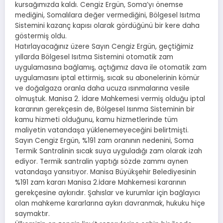
kursağımızda kaldı. Cengiz Ergün, Soma’yı önemse
mediğini, Somalılara değer vermediğini, Bölgesel Isıtma
Sistemini kazanç kapısı olarak gördüğünü bir kere daha
göstermiş oldu.
Hatırlayacağınız üzere Sayın Cengiz Ergün, geçtiğimiz
yıllarda Bölgesel Isıtma Sistemini otomatik zam
uygulamasına bağlamış, açtığımız dava ile otomatik zam
uygulamasını iptal ettirmiş, sıcak su abonelerinin kömür
ve doğalgaza oranla daha ucuza ısınmalarına vesile
olmuştuk. Manisa 2. İdare Mahkemesi vermiş olduğu iptal
kararının gerekçesin de, Bölgesel Isınma Sisteminin bir
kamu hizmeti olduğunu, kamu hizmetlerinde tüm
maliyetin vatandaşa yüklenemeyeceğini belirtmişti.
Sayın Cengiz Ergün, %191 zam oranının nedenini, Soma
Termik Santralinin sıcak suya uyguladığı zam olarak izah
ediyor. Termik santralin yaptığı sözde zammı aynen
vatandaşa yansıtıyor. Manisa Büyükşehir Belediyesinin
%191 zam kararı Manisa 2.İdare Mahkemesi kararının
gerekçesine aykırıdır. Şahıslar ve kurumlar için bağlayıcı
olan mahkeme kararlarına aykırı davranmak, hukuku hiçe
saymaktır.