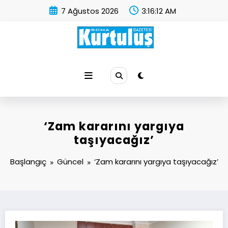
İçeriğe
7 Ağustos 2026
3:16:13 AM
atla
Soma Kurtuluş Gazetesi
Soma Haber
‘Zam kararını yargıya
taşıyacağız’
Başlangıç
Güncel
‘Zam kararını yargıya taşıyacağız’