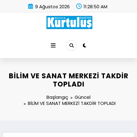
İçeriğe
9 Ağustos 2026
11:28:50 AM
atla
Soma Kurtuluş Gazetesi
Soma Haber
BİLİM VE SANAT MERKEZİ TAKDİR
TOPLADI
Başlangıç
Güncel
BİLİM VE SANAT MERKEZİ TAKDİR TOPLADI