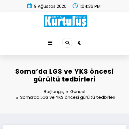
İçeriğe
9 Ağustos 2026
1:04:37 PM
atla
Soma Kurtuluş Gazetesi
Soma Haber
Soma’da LGS ve YKS öncesi
gürültü tedbirleri
Başlangıç
Güncel
Soma’da LGS ve YKS öncesi gürültü tedbirleri