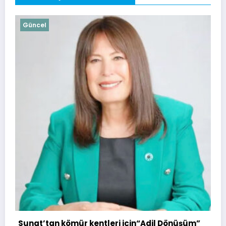
Güncel
Soma Huzurevi Bocce Turnu
Kazandı
4 Ağustos 2026
admin
ri için“Adil Dönüşüm”
Soma Kurtuluş Haber 2026 | Powered By
SpiceThemes