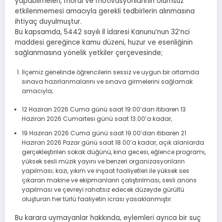
yapabilmeleri, moral ve motivasyonlarının olumsuz
etkilenmemesi amacıyla gerekli tedbirlerin alınmasına
ihtiyaç duyulmuştur.
Bu kapsamda, 5442 sayılı İl İdaresi Kanunu’nun 32’nci
maddesi gereğince kamu düzeni, huzur ve esenliğinin
sağlanmasına yönelik yetkiler çerçevesinde;
İlçemiz genelinde öğrencilerin sessiz ve uygun bir ortamda
sınava hazırlanmalarını ve sınava girmelerini sağlamak
amacıyla;
12 Haziran 2026 Cuma günü saat 19.00’dan itibaren 13
Haziran 2026 Cumartesi günü saat 13.00’a kadar,
19 Haziran 2026 Cuma günü saat 19.00’dan itibaren 21
Haziran 2026 Pazar günü saat 18.00’a kadar, açık alanlarda
gerçekleştirilen sokak düğünü, kına gecesi, eğlence programı,
yüksek sesli müzik yayını ve benzeri organizasyonların
yapılması; kazı, yıkım ve inşaat faaliyetleri ile yüksek ses
çıkaran makine ve ekipmanların çalıştırılması, sesli anons
yapılması ve çevreyi rahatsız edecek düzeyde gürültü
oluşturan her türlü faaliyetin icrası yasaklanmıştır.
Bu karara uymayanlar hakkında, eylemleri ayrıca bir suç