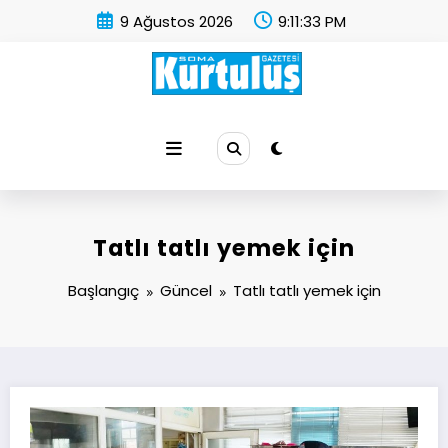
İçeriğe
9 Ağustos 2026
9:11:34 PM
atla
Soma Kurtuluş Gazetesi
Soma Haber
Tatlı tatlı yemek için
Başlangıç
Güncel
Tatlı tatlı yemek için