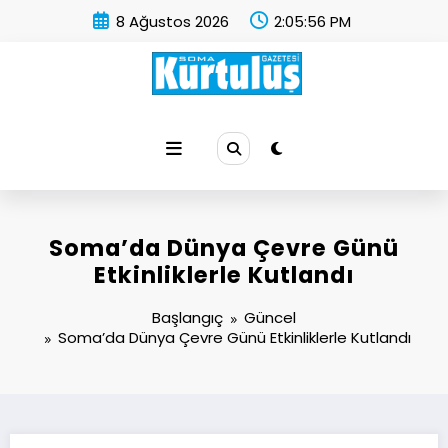
İçeriğe
8 Ağustos 2026
2:05:57 PM
atla
Soma Kurtuluş Gazetesi
Soma Haber
Soma’da Dünya Çevre Günü
Etkinliklerle Kutlandı
Başlangıç
Güncel
Soma’da Dünya Çevre Günü Etkinliklerle Kutlandı