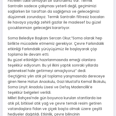
Filtreleri takılı olmayan bir santralimiz var. Termik
Santralin sadece çalışması yeterli değil, geçimimizi
sağlarken bir taraftan da sağlığımızı ve geleceğimizi
düşünmek zorundayız. Termik Santralin filtresiz bacaları
ile havaya yaydığı zehirli gazlar ile maalesef bu güzel
çocuklarımızın geleceğini karartıyor.
Soma Belediye Başkanı Sercan Okur;”Soma olarak hep
birlikte mücadele etmemiz gerekiyor. Çevre Farkındalık
etkinliği Farkındalık yürüyüşümüz ile başlayarak çöp
toplama ile devam etti.
Bu güzel etkinliğin hazırlanmasında emeği olanlara
teşekkür ediyorum. Bu yıl ilkini yaptık sonraki yıllarda
geleneksel hale getirmeyi amaçlıyoruz” dedi.
Geçtiğimiz yılın atık pil toplama yarışmasında dereceye
giren Nene Hatun Anaokulu, Gazi Mustafa Kemal İlkokulu,
Soma Linyit Anadolu Lisesi ve Defaş Madencilik’e
teşekkür belgeleri verildi.
Millet Bahçesi’nde gün boyunca kurulan stantlarda ise
atık pil, bitkisel atık yağ ve çevre temalı resim getiren
vatandaşlara fidan ve çiçek başta olmak üzere çeşitli
hediyeler dağıtıldı. Etkinlik, çevre bilincinin