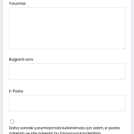
Yorumlar
Bağlantı ismi
E-Posta
Daha sonraki yorumlarımda kullanılması için adım, e-posta
adresim ve site adresim bu tarayıcıya kaydedilsin.