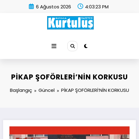
İçeriğe
6 Ağustos 2026
4:03:24 PM
atla
Soma Kurtuluş Gazetesi
Soma Haber
PİKAP ŞOFÖRLERİ’NİN KORKUSU
Başlangıç
Güncel
PİKAP ŞOFÖRLERİ’NİN KORKUSU