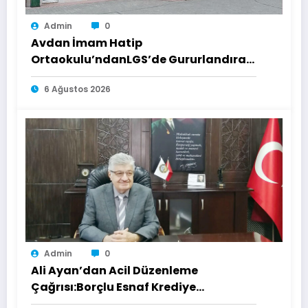
Admin
0
Avdan İmam Hatip
Ortaokulu’ndanLGS’de Gururlandıran
Başarı
6 Ağustos 2026
Admin
0
Ali Ayan’dan Acil Düzenleme
Çağrısı:Borçlu Esnaf Krediye
Ulaşamıyor