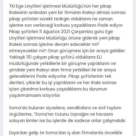
TKİ Ege Linyitleri İşletmesi Müdürlüğü’nün her pikap
ihalesinin ardından yeni bir firmanın ihaleyi alması sonrası
pikap şoförleri sürekli tedirgin olduklarını ne zaman
işlerine son verileceği korkusu yaşadıklarını ifade ediyor.
Pikap şoförleri 11 Ağustos 2021 Çarşamba günü Ege
Linyitleri İşletmesi Müdürlüğü önüne giderek yeni pikap
ihalesi sonrası işlerine devam edecekler mi?
etmeyecekler mi? Onun görüşmesi için bir araya geldiler.
Yaklaşık 110 çalışan pikap şoförü olduklarını ELİ
müdürlüğünde yetkililerle bir görüşme yaptıklarını ve
şimdide yeni ihaleyi alan firma yetkilileri ile bir araya
geleceklerini ifade ediyorlar. Pikap şoförlerinin tek
dertleri, yıllardır bu işi yaptıklarını ve her ihale sonrası
işten çıkarılma korkusu yaşadıklarını bu durumun
yaşanmamasını istiyorlar.
Soma’da bulunan siyasilere, sendikalara ve sivil toplum
örgütlerine, “Soma’nın tozunu toprağını ve havasını
soluyan kimler ise bu işlerde de sadece onlar çalışmalıdır.
Dışardan gelip te Soma’dan iş alan firmalarda öncelikle