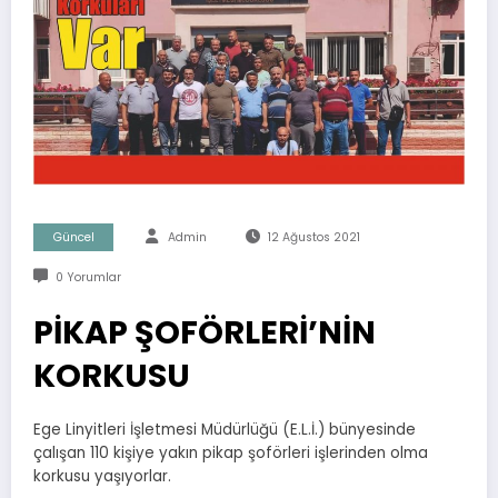
Güncel
Admin
12 Ağustos 2021
0 Yorumlar
PİKAP ŞOFÖRLERİ’NİN
KORKUSU
Ege Linyitleri İşletmesi Müdürlüğü (E.L.İ.) bünyesinde
çalışan 110 kişiye yakın pikap şoförleri işlerinden olma
korkusu yaşıyorlar.