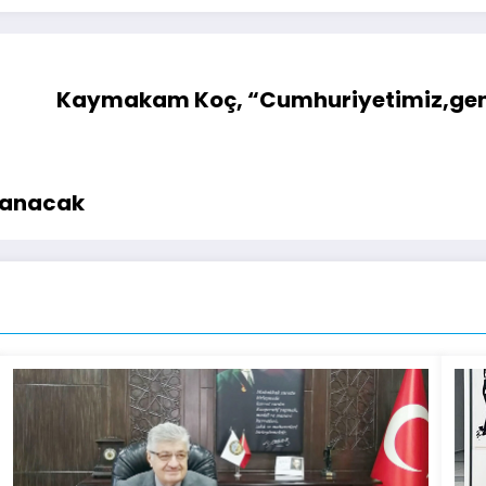
Kaymakam Koç, “Cumhuriyetimiz,genç
zanacak