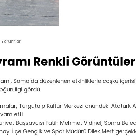
 Yorumlar
ramı Renkli Görüntüle
amı, Soma’da düzenlenen etkinliklerle coşku içeris
ğun ilgi gördü.
alar, Turgutalp Kültür Merkezi önündeki Atatürk An
vam etti.
t Başsavcısı Fatih Mehmet Vidinel, Soma Belediye
ayı İlçe Gençlik ve Spor Müdürü Dilek Mert gerçekle