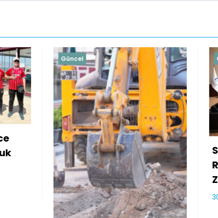
Güncel
Soma Heyetinden 
Rektörü Rana Kibar
Ziyaret
admin
30 Temmuz 2026