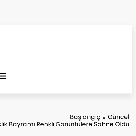
ma Kurtuluş Gazetesi
 Haber
Başlangıç
Güncel
ik Bayramı Renkli Görüntülere Sahne Oldu