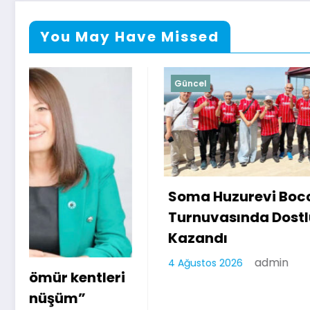
You May Have Missed
Güncel
Güncel
Soma Huzurevi Bocce
Turnuvasında Dostluk
Kazandı
admin
4 Ağustos 2026