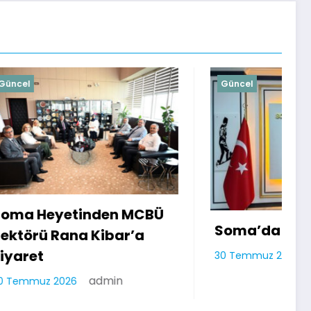
Güncel
MCBÜ
Soma’da Kırmızı Alarm
’a
H
admin
30 Temmuz 2026
D
2