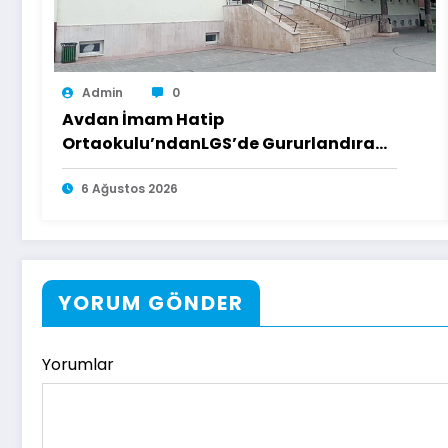
Admin
0
Avdan İmam Hatip
Ortaokulu’ndanLGS’de Gururlandıran
Başarı
6 Ağustos 2026
YORUM GÖNDER
Yorumlar