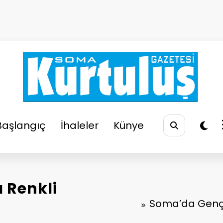
So
Soma
Başlangıç
İhaleler
Künye
 Renkli
Soma’da Gençl