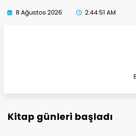
İçeriğe
atla
8 Ağustos 2026
2:44:52 AM
Kitap günleri başladı