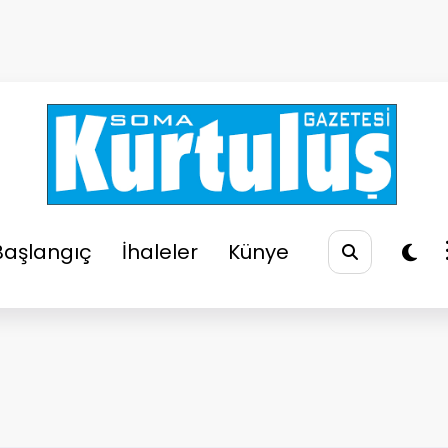
So
Soma
Başlangıç
İhaleler
Künye