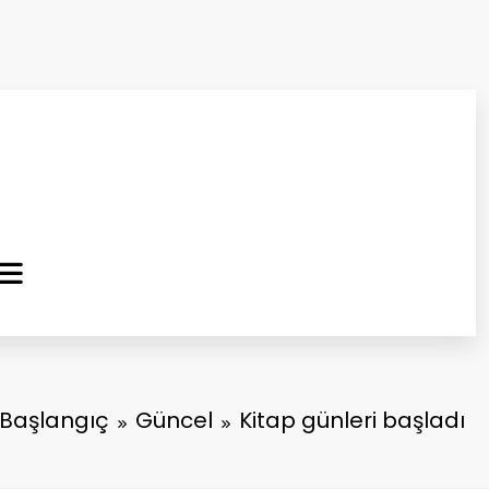
ma Kurtuluş Gazetesi
 Haber
Başlangıç
Güncel
Kitap günleri başladı