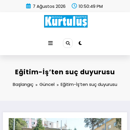
İçeriğe
7 Ağustos 2026
10:50:50 PM
atla
Soma Kurtuluş Gazetesi
Soma Haber
Eğitim-İş’ten suç duyurusu
Başlangıç
Güncel
Eğitim-İş’ten suç duyurusu