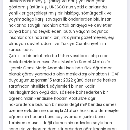
uluslararası anlayış, işbirliği ve barış yolunda çaba
göstermiş üstün kişi, UNESCO’nun yetki alanlarında
yenilikler gerçekleştirmiş bir inkılâpçı, sömürgecilik ve
yayılmacılığa karşı savaşan ilk önderlerden biri, insan
haklarına saygılı, insanları ortak anlayışa ve devletleri
dünya barışına teşvik eden, bütün yaşamı boyunca
insanlar arasında renk, din, ırk ayırımı gözetmeyen, eşi
olmayan devlet adamı ve Türkiye Cumhuriyeti’nin
kurucusudur.
Çok kısa bir anlatımla bu Üstün vasıflara sahip olan
devletimizin kurucusu Gazi Mustafa Kemal Atatürk’e
ilçemiz Cemil Meriç Anadolu Lisesi’nde fizik öğretmeni
olarak görev yapmakta olan meslektaşı olmaktan HİCAP
duyduğumuz şahsın 15 Mart 2022 günü dersinde herkes
tarafından nitelikleri, söylemleri bilinen Kadir
Mısırlıoğlu’ndan övgü dolu sözlerle bahsederken bir
öğrencimizin kendisine hocam Atatürk’e ağır
hakaretlerde bulunan bir insan değil mi? Kendisi demesi
üzerine evladım ne demiş ki Atatürk hakkında demesiyle
öğrencinin hocam bunu söyleyemem çünkü buna
terbiyem müsait değil demesinin ardından söyle ben
sana izin veriyorum demiştir ardından öğretmenin ısrarı