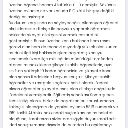
üzerine öğrenci hocam Atatürk’e (…..) demiştir, Sözünün
üzerine evladım ne var konuda PİÇ kötü bir şey değil ki
dediği anlaşılmıştır.
Bu durum karşısında ne söyleyeceğini bilemeyen öğrenci
okul idaresine dilekçe ile başvuru yaparak öğretmeni
hakkında şikayet dilekçesini vermek cesaretini
göstermiştir. Bunun üzerine konu hakkında hem resmi
görevi olan hem de manevi duyarlılığı yüksek olan kurum
müdürü ilgili kişi hakkında işlem başlatmış konuyu
incelemek üzere ilçe milli eğitim müdürlüğü tarafından
atanan muhakkiklerce şikayet sahibi öğrencilerin, aynı
sınıftan yaklaşık 10 kadar öğrencinin ve şikayete konu
olan şahsın ifadelerine başvurulmuştur. Şikayet sahibi
öğrenciler ve rastgele seçilerek şahit olarak ifadesi
alınan öğrenciler şikayete esas olan dilekçe doğrultuda
ifadelerini vermişlerdir. Eğitim-iş sendikası Soma şubesi
temsilciliği olarak bizler de başlatılan bu soruşturmanın
takipçisi olacağımızı de yapılan eylemin 5816 numaralı ve
1951 tarihli Atatürk hakkındaki suçlar kanuna muhalefet
olduğuna, tarafımızca sizler aracılığıyla duyurulmaktadır.
İdari soruşturmanın dışında da buradan bu açıklamayı