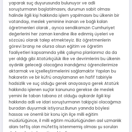
yaparak suç duyurusunda bulunuyor ve adli
soruşturmanın başlatılmasını, durumun sabit olması
halinde ilgili kişi hakkında işlem yapılmasını bu ülkenin bir
vatandaşı, meslek yeminine inanan ve bağlı kalan
öğretmenleri olarak , ayrıca sendikamızın Cumhuriyet
değerlerini her zaman kendine ilke edinmiş üyeleri ve
sözcüsü olarak talep etmekteyiz. Biz öğretmenlerin
görevi branşı ne olursa olsun eğitim ve öğretim
faaliyetleri kapsamında yıllık çalışma planlarımız da da
yer aldığı gibi Atatürkçülük ilke ve devrimlerini bu ülkenin
aydınlık geleceği olacağına inandığımız öğrencilerimize
aktarmak ve içselleştirmelerini sağlamaktır Yapılan bu
hakaretin ve bir küfrü onaylamanın en hafif tabiriyle
hadsizlik ve suç olduğu gerek anayasaya gerek Atatürk
hakkında işlenen suçlar kanununa gerekse de meslek
yemini ile taban tabana zıt olduğu aşikardır ilgili kişi
hakkında adli ve idari soruşturmanın takipçisi olacağımızı
buradan duyurmak istiyoruz.Bunun yanında böylesi
hassas ve önemli bir konu için ilçe milli eğitim
müdürlüğünce, il milli eğitim müdürlüğünden asıl uzmanlık
alanı teftiş olan müfettiş istenmemiş olması şu soruları