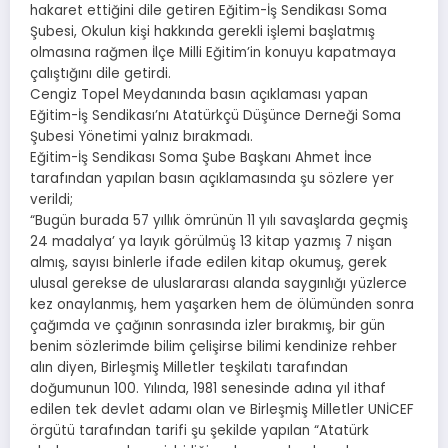
hakaret ettiğini dile getiren Eğitim-İş Sendikası Soma
Şubesi, Okulun kişi hakkında gerekli işlemi başlatmış
olmasına rağmen İlçe Milli Eğitim’in konuyu kapatmaya
çalıştığını dile getirdi.
Cengiz Topel Meydanında basın açıklaması yapan
Eğitim-İş Sendikası’nı Atatürkçü Düşünce Derneği Soma
Şubesi Yönetimi yalnız bırakmadı.
Eğitim-İş Sendikası Soma Şube Başkanı Ahmet İnce
tarafından yapılan basın açıklamasında şu sözlere yer
verildi;
“Bugün burada 57 yıllık ömrünün 11 yılı savaşlarda geçmiş
24 madalya’ ya layık görülmüş 13 kitap yazmış 7 nişan
almış, sayısı binlerle ifade edilen kitap okumuş, gerek
ulusal gerekse de uluslararası alanda saygınlığı yüzlerce
kez onaylanmış, hem yaşarken hem de ölümünden sonra
çağımda ve çağının sonrasında izler bırakmış, bir gün
benim sözlerimde bilim çelişirse bilimi kendinize rehber
alın diyen, Birleşmiş Milletler teşkilatı tarafından
doğumunun 100. Yılında, 1981 senesinde adına yıl ithaf
edilen tek devlet adamı olan ve Birleşmiş Milletler UNİCEF
örgütü tarafından tarifi şu şekilde yapılan “Atatürk