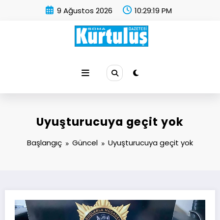
İçeriğe
9 Ağustos 2026
10:29:20 PM
atla
Soma Kurtuluş Gazetesi
Soma Haber
Uyuşturucuya geçit yok
Başlangıç
Güncel
Uyuşturucuya geçit yok