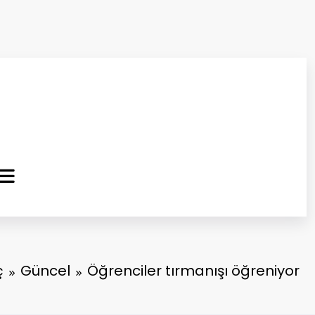
ma Kurtuluş Gazetesi
 Haber
ç
Güncel
Öğrenciler tırmanışı öğreniyor