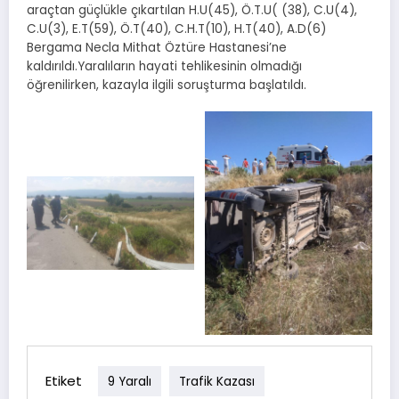
araçtan güçlükle çıkartılan H.U(45), Ö.T.U( (38), C.U(4),
C.U(3), E.T(59), Ö.T(40), C.H.T(10), H.T(40), A.D(6)
Bergama Necla Mithat Öztüre Hastanesi’ne
kaldırıldı.Yaralıların hayati tehlikesinin olmadığı
öğrenilirken, kazayla ilgili soruşturma başlatıldı.
Etiket
9 Yaralı
Trafik Kazası