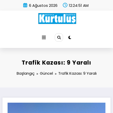
İçeriğe
6 Ağustos 2026
12:24:51 AM
atla
Soma Kurtuluş Gazetesi
Soma Haber
Trafik Kazası: 9 Yaralı
Başlangıç
Güncel
Trafik Kazası: 9 Yaralı