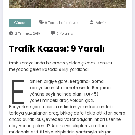
,
Güncel
9 Yaralı
Trafik Kazası
Admin
2 Temmuz 2019
0 Yorumlar
Trafik Kazası: 9 Yaralı
İzmir karayolunda bir aracın yoldan çıkması sonucu
meydana gelen kazada 9 kişi yaralandı.
E
dinilen bilgiye göre, Bergama- Soma
karayolunun 14.kilometresinde Bergama
yönüne seyir halinde olan H.U(45)
yönetimindeki araç yoldan çıktı.
Bariyerlere çarpmasının ardından yolun kenarındaki
tarlaya yuvarlanan araç, birkaç defa takla attıktan sonra
ancak durabildi. Çevredeki vatandaşların ihbarı üzerine
olay yerine gelen 112 Acil servis ekipleri yaralılara
müdahale etti. İtfaiye ekiplerinin yardımıyla sıkışan