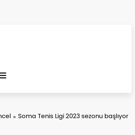
ma Kurtuluş Gazetesi
 Haber
ncel
Soma Tenis Ligi 2023 sezonu başlıyor