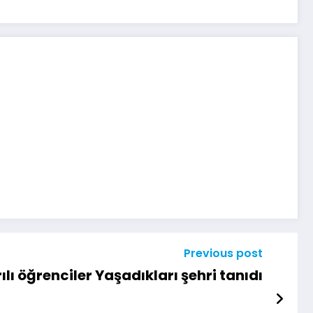
Previous post
ılı öğrenciler Yaşadıkları şehri tanıdı