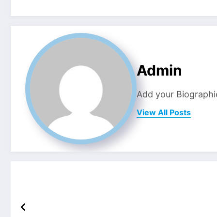
Admin
Add your Biographi
View All Posts