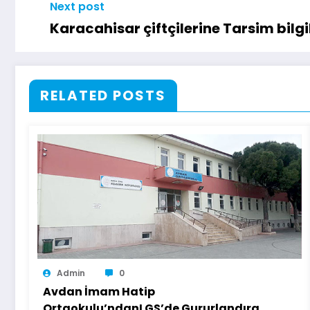
Next post
Karacahisar çiftçilerine Tarsim bilg
RELATED POSTS
Admin
0
Avdan İmam Hatip
Ortaokulu’ndanLGS’de Gururlandıran