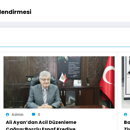
ilendirmesi
Admin
0
Ali Ayan’dan Acil Düzenleme
Ba
Çağrısı:Borçlu Esnaf Krediye
Zi