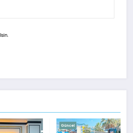
sin.
Güncel