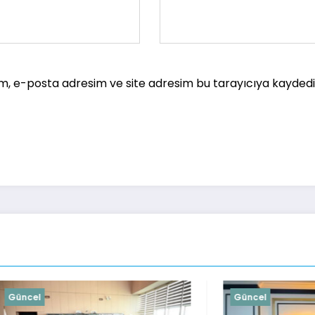
m, e-posta adresim ve site adresim bu tarayıcıya kaydedil
Güncel