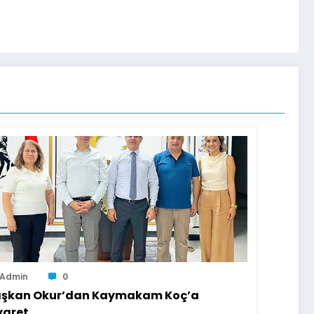
Admin
0
şkan Okur’dan Kaymakam Koç’a
yaret