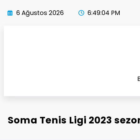
İçeriğe
atla
6 Ağustos 2026
6:49:05 PM
Soma Tenis Ligi 2023 sezo