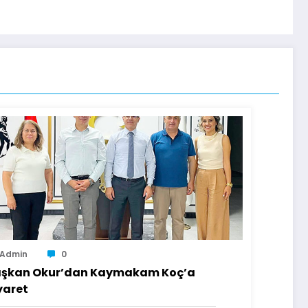
Admin
0
şkan Okur’dan Kaymakam Koç’a
yaret