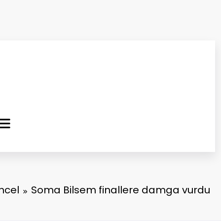
ma Kurtuluş Gazetesi
 Haber
ncel
Soma Bilsem finallere damga vurdu