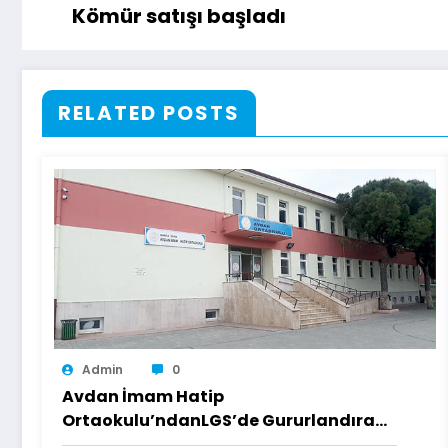
Kömür satışı başladı
RELATED POSTS
Admin
0
Avdan İmam Hatip
Ortaokulu’ndanLGS’de Gururlandıran
Başarı