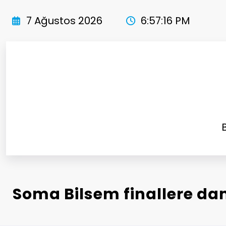
İçeriğe
atla
7 Ağustos 2026
6:57:18 PM
Soma Bilsem finallere d