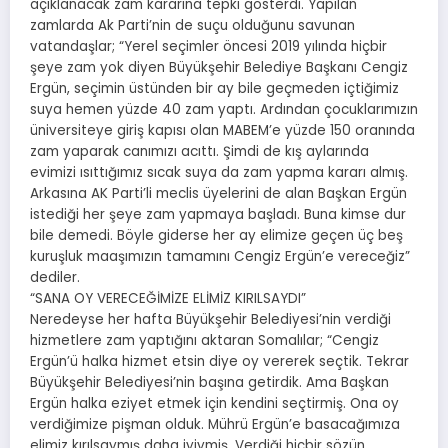
açıklanacak zam kararına tepki gösterdi. Yapılan
zamlarda Ak Parti’nin de suçu olduğunu savunan
vatandaşlar; “Yerel seçimler öncesi 2019 yılında hiçbir
şeye zam yok diyen Büyükşehir Belediye Başkanı Cengiz
Ergün, seçimin üstünden bir ay bile geçmeden içtiğimiz
suya hemen yüzde 40 zam yaptı. Ardından çocuklarımızın
üniversiteye giriş kapısı olan MABEM’e yüzde 150 oranında
zam yaparak canımızı acıttı. Şimdi de kış aylarında
evimizi ısıttığımız sıcak suya da zam yapma kararı almış.
Arkasına AK Parti’li meclis üyelerini de alan Başkan Ergün
istediği her şeye zam yapmaya başladı. Buna kimse dur
bile demedi. Böyle giderse her ay elimize geçen üç beş
kuruşluk maaşımızın tamamını Cengiz Ergün’e vereceğiz”
dediler.
“SANA OY VERECEĞİMİZE ELİMİZ KIRILSAYDI”
Neredeyse her hafta Büyükşehir Belediyesi’nin verdiği
hizmetlere zam yaptığını aktaran Somalılar; “Cengiz
Ergün’ü halka hizmet etsin diye oy vererek seçtik. Tekrar
Büyükşehir Belediyesi’nin başına getirdik. Ama Başkan
Ergün halka eziyet etmek için kendini seçtirmiş. Ona oy
verdiğimize pişman olduk. Mührü Ergün’e basacağımıza
elimiz kırılsaymış daha iyiymiş. Verdiği hiçbir sözün