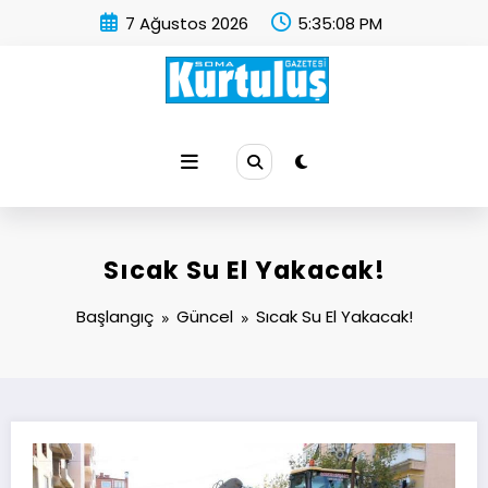
İçeriğe
7 Ağustos 2026
5:35:08 PM
atla
Soma Kurtuluş Gazetesi
Soma Haber
Sıcak Su El Yakacak!
Başlangıç
Güncel
Sıcak Su El Yakacak!