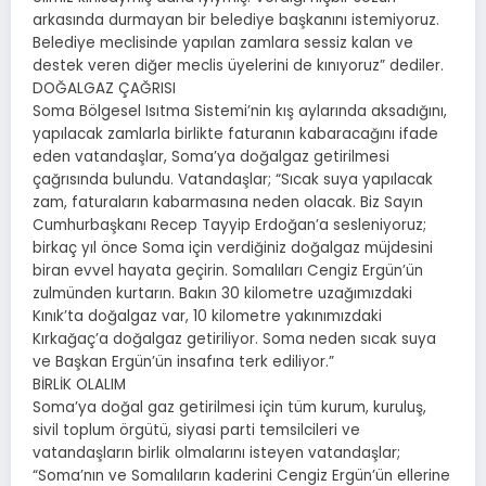
arkasında durmayan bir belediye başkanını istemiyoruz.
Belediye meclisinde yapılan zamlara sessiz kalan ve
destek veren diğer meclis üyelerini de kınıyoruz” dediler.
DOĞALGAZ ÇAĞRISI
Soma Bölgesel Isıtma Sistemi’nin kış aylarında aksadığını,
yapılacak zamlarla birlikte faturanın kabaracağını ifade
eden vatandaşlar, Soma’ya doğalgaz getirilmesi
çağrısında bulundu. Vatandaşlar; “Sıcak suya yapılacak
zam, faturaların kabarmasına neden olacak. Biz Sayın
Cumhurbaşkanı Recep Tayyip Erdoğan’a sesleniyoruz;
birkaç yıl önce Soma için verdiğiniz doğalgaz müjdesini
biran evvel hayata geçirin. Somalıları Cengiz Ergün’ün
zulmünden kurtarın. Bakın 30 kilometre uzağımızdaki
Kınık’ta doğalgaz var, 10 kilometre yakınımızdaki
Kırkağaç’a doğalgaz getiriliyor. Soma neden sıcak suya
ve Başkan Ergün’ün insafına terk ediliyor.”
BİRLİK OLALIM
Soma’ya doğal gaz getirilmesi için tüm kurum, kuruluş,
sivil toplum örgütü, siyasi parti temsilcileri ve
vatandaşların birlik olmalarını isteyen vatandaşlar;
“Soma’nın ve Somalıların kaderini Cengiz Ergün’ün ellerine