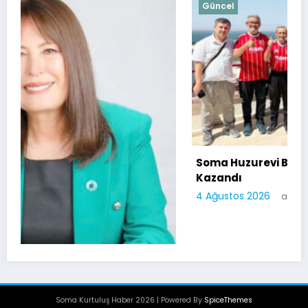
Güncel
Soma Huzurevi Bocce Turnuvasında Dostluk
Kazandı
4 Ağustos 2026
admin
Soma Kurtuluş Haber 2026 | Powered By
SpiceThemes
üm”