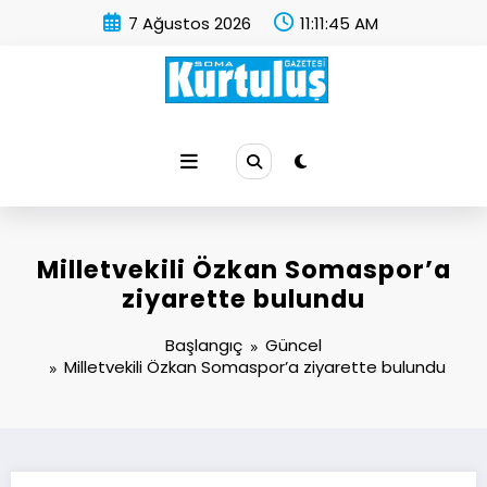
İçeriğe
7 Ağustos 2026
11:11:46 AM
atla
Soma Kurtuluş Gazetesi
Soma Haber
Milletvekili Özkan Somaspor’a
ziyarette bulundu
Başlangıç
Güncel
Milletvekili Özkan Somaspor’a ziyarette bulundu