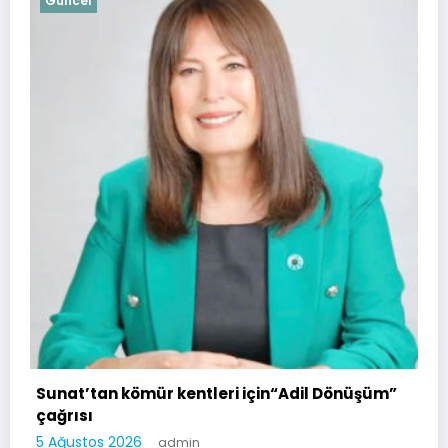
Güncel
Soma Huzurevi Bo
Kazandı
4 Ağustos 2026
adm
ür kentleri için“Adil Dönüşüm”
Soma Kurtuluş Haber 2026 | Powered By
SpiceThemes
admin