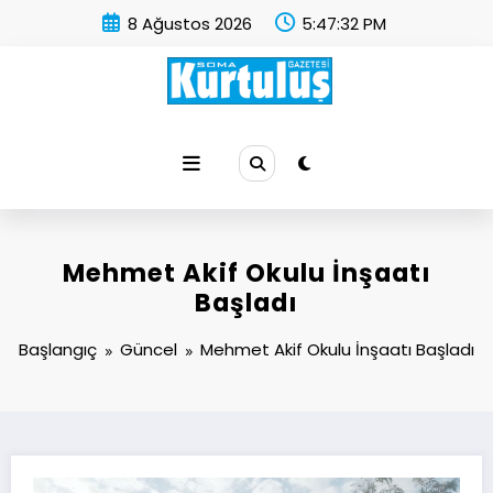
İçeriğe
8 Ağustos 2026
5:47:33 PM
atla
Soma Kurtuluş Gazetesi
Soma Haber
Mehmet Akif Okulu İnşaatı
Başladı
Başlangıç
Güncel
Mehmet Akif Okulu İnşaatı Başladı