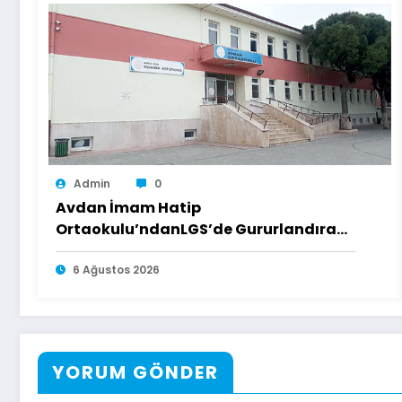
Admin
0
Avdan İmam Hatip
Ortaokulu’ndanLGS’de Gururlandıran
Başarı
6 Ağustos 2026
YORUM GÖNDER