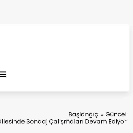
ma Kurtuluş Gazetesi
 Haber
Başlangıç
Güncel
llesinde Sondaj Çalışmaları Devam Ediyor