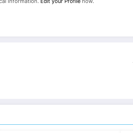
cal Information.
Edit your Profile
now.