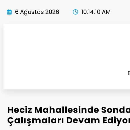
İçeriğe
atla
6 Ağustos 2026
10:14:11 AM
Heciz Mahallesinde Sonda
Çalışmaları Devam Ediyo