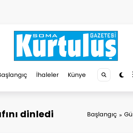
So
Soma
Başlangıç
İhaleler
Künye
ını dinledi
Başlangıç
Gü