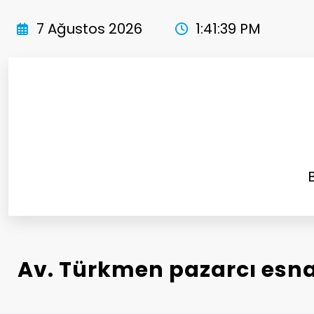
İçeriğe
atla
7 Ağustos 2026
1:41:42 PM
Av. Türkmen pazarcı esnaf