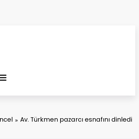
ma Kurtuluş Gazetesi
 Haber
ncel
Av. Türkmen pazarcı esnafını dinledi