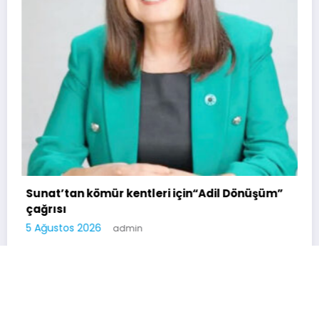
Soma Huzurevi B
Kazandı
4 Ağustos 2026
a
mür kentleri için“Adil Dönüşüm”
6
admin
Soma Kurtuluş Haber 2026 | Powered By
SpiceThemes