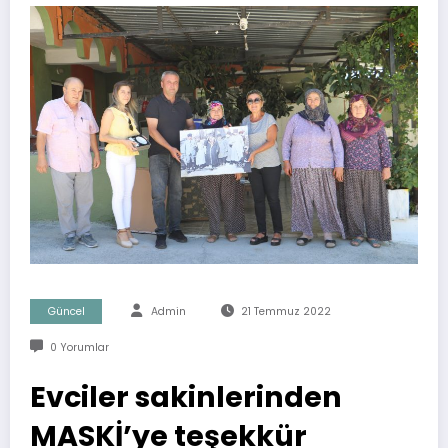
Güncel
Admin
21 Temmuz 2022
0 Yorumlar
Evciler sakinlerinden
MASKİ’ye teşekkür