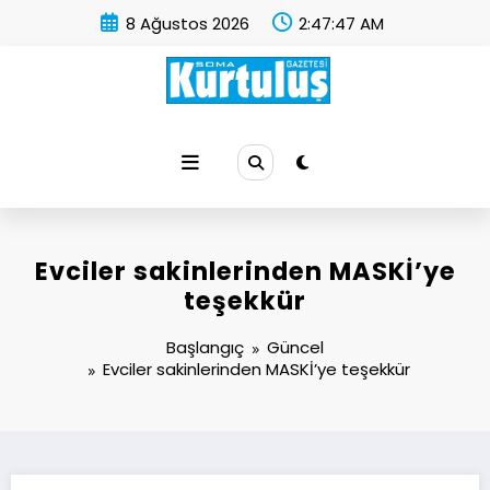
İçeriğe
8 Ağustos 2026
2:47:48 AM
atla
Soma Kurtuluş Gazetesi
Soma Haber
Evciler sakinlerinden MASKİ’ye
teşekkür
Başlangıç
Güncel
Evciler sakinlerinden MASKİ’ye teşekkür