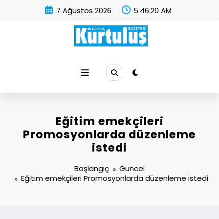
İçeriğe
7 Ağustos 2026
5:46:21 AM
atla
Soma Kurtuluş Gazetesi
Soma Haber
Eğitim emekçileri
Promosyonlarda düzenleme
istedi
Başlangıç
Güncel
Eğitim emekçileri Promosyonlarda düzenleme istedi