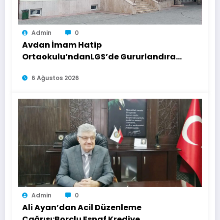
Admin
0
Avdan İmam Hatip
Ortaokulu’ndanLGS’de Gururlandıran
Başarı
6 Ağustos 2026
Admin
0
Ali Ayan’dan Acil Düzenleme
Çağrısı:Borçlu Esnaf Krediye