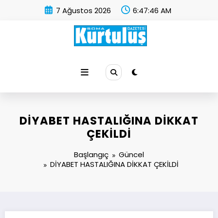
İçeriğe
7 Ağustos 2026
6:47:47 AM
atla
Soma Kurtuluş Gazetesi
Soma Haber
DİYABET HASTALIĞINA DİKKAT
ÇEKİLDİ
Başlangıç
Güncel
DİYABET HASTALIĞINA DİKKAT ÇEKİLDİ