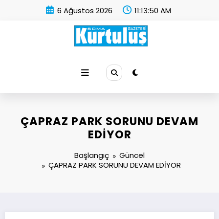
İçeriğe
6 Ağustos 2026
11:13:51 AM
atla
Soma Kurtuluş Gazetesi
Soma Haber
ÇAPRAZ PARK SORUNU DEVAM
EDİYOR
Başlangıç
Güncel
ÇAPRAZ PARK SORUNU DEVAM EDİYOR