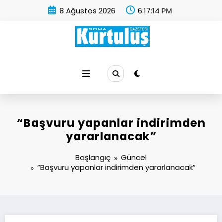
İçeriğe
8 Ağustos 2026
6:17:15 PM
atla
Soma Kurtuluş Gazetesi
Soma Haber
“Başvuru yapanlar indirimden
yararlanacak”
Başlangıç
Güncel
“Başvuru yapanlar indirimden yararlanacak”