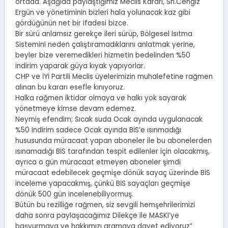
ortada. Aşağıda paylaştığımız Meclis Kararı, Sn.Cengiz
Ergün ve yönetiminin bizleri hala yolunacak kaz gibi
gördüğünün net bir ifadesi bizce.
Bir sürü anlamsız gerekçe ileri sürüp, Bölgesel Isıtma
Sistemini neden çalıştıramadıklarını anlatmak yerine,
beyler bize veremedikleri hizmetin bedelinden %50
indirim yaparak güya kıyak yapıyorlar.
CHP ve İYİ Partili Meclis üyelerimizin muhalefetine rağmen
alınan bu kararı esefle kınıyoruz.
Halka rağmen iktidar olmaya ve halkı yok sayarak
yönetmeye kimse devam edemez.
Neymiş efendim; Sıcak suda Ocak ayında uygulanacak
%50 indirim sadece Ocak ayında BİS’e ısınmadığı
hususunda müracaat yapan aboneler ile bu abonelerden
ısınamadığı BİS tarafından tespit edilenler için olacakmış,
ayrıca o gün müracaat etmeyen aboneler şimdi
müracaat edebilecek geçmişe dönük sayaç üzerinde BİS
inceleme yapacakmış, çünkü BİS sayaçları geçmişe
dönük 500 gün incelenebiliyormuş.
Bütün bu rezilliğe rağmen, siz sevgili hemşehrilerimizi
daha sonra paylaşacağımız Dilekçe ile MASKI’ye
başvurmaya ve hakkımızı aramaya davet ediyoruz”