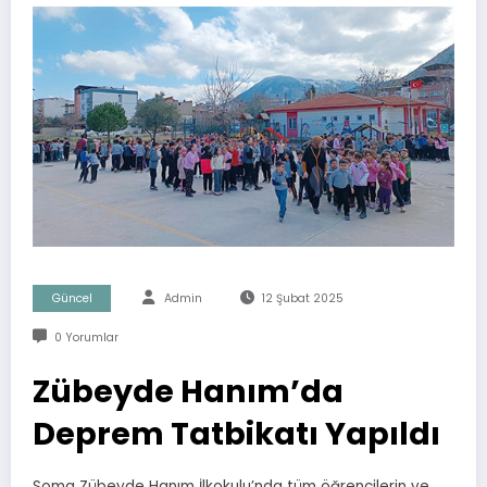
Güncel
Admin
12 Şubat 2025
0 Yorumlar
Zübeyde Hanım’da
Deprem Tatbikatı Yapıldı
Soma Zübeyde Hanım İlkokulu’nda tüm öğrencilerin ve