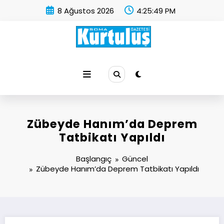
İçeriğe
8 Ağustos 2026
4:25:50 PM
atla
Soma Kurtuluş Gazetesi
Soma Haber
Zübeyde Hanım’da Deprem
Tatbikatı Yapıldı
Başlangıç
Güncel
Zübeyde Hanım’da Deprem Tatbikatı Yapıldı