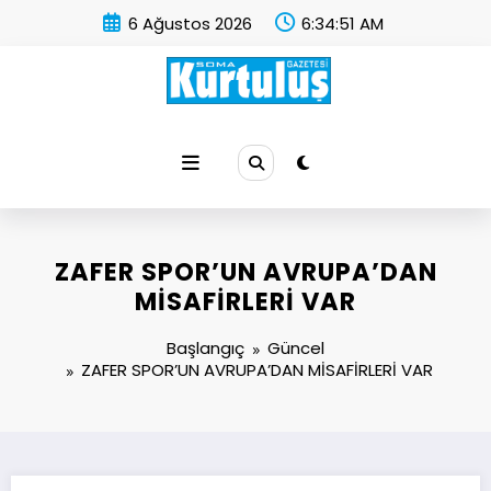
İçeriğe
6 Ağustos 2026
6:34:51 AM
atla
Soma Kurtuluş Gazetesi
Soma Haber
ZAFER SPOR’UN AVRUPA’DAN
MİSAFİRLERİ VAR
Başlangıç
Güncel
ZAFER SPOR’UN AVRUPA’DAN MİSAFİRLERİ VAR