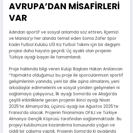
AVRUPA’DAN MİSAFİRLERİ
VAR
Adından sportif ve sosyal anlamda söz ettiren, İlçemizi
ve Manisa’yı her alanda temsil eden Soma Zafer Spor
Kadın Futbol Kulübü U13 Kız Futbol Takımı için bir değişim
projesi daha hayata geçirdi. Üç ayaklı olan projenin
Türkiye ayağı başarı ile tamamlandı.
Proje hakkında bilgi veren Kulüp Başkanı Hakan Arslancan
“Yapmakta olduğumuz bu proje ile sporcularımızın sportif
gelişimlerinin yanında, yeni bir dile aşina olmalarını, yeni
arkadaşlar edinmelerini ve sosyal yönden gelişmeleri ni
sağlamaya çalışıyoruz, İlk ayağı Soma’da ve Aliağa’da
çeşitli etkinliklerle gecen projenin ikinci ayağı Nisan
2025’te Almanya’da, üçüncü ayağı ise Ağustos 2025’te
Fransa’da olacak. Projenin finansmanı OFAJ ve Türkiye
Almanya Gençlik Köprüsü tarafından sağlanmaktadır. Bu
projeyi kulübümüze kazandırma konusunda yoğun ve
ciddi bir çalışma yaptık. Projenin Soma’da ki ayağında