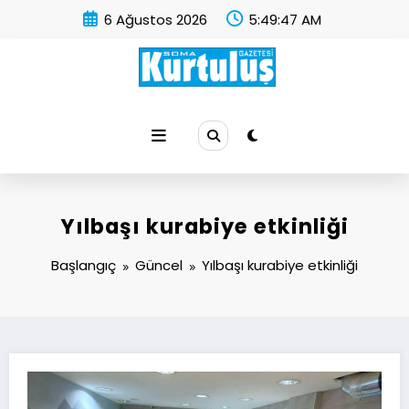
İçeriğe
6 Ağustos 2026
5:49:48 AM
atla
Soma Kurtuluş Gazetesi
Soma Haber
Yılbaşı kurabiye etkinliği
Başlangıç
Güncel
Yılbaşı kurabiye etkinliği