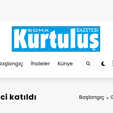
So
Soma
Başlangıç
İhaleler
Künye
i katıldı
Başlangıç