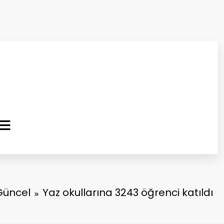
ma Kurtuluş Gazetesi
 Haber
Güncel
Yaz okullarına 3243 öğrenci katıldı