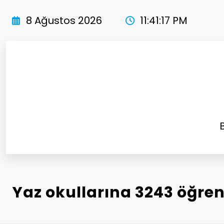
İçeriğe
atla
8 Ağustos 2026
11:41:19 PM
Yaz okullarına 3243 öğrenc