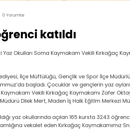
0 Yorumlar
ğrenci katıldı
 Yaz Okulları Soma Kaymakam Vekili Kırkağaç Kaymak
i, İlçe Müftülüğü, Gençlik ve Spor İlçe Müdürlüğü v
mmuz’da başladı. Çocuklar ve gençlerin yaz ayların
 Kaymakam Vekili Kırkağaç Kaymakamı Zafer Oktay, 
r Müdürü Dilek Mert, Maden İş Halk Eğitim Merkezi 
dığı yaz okullarında açılan 165 kursta 3243 öğrenc
mlığına vekalet eden Kırkağaç Kaymakamımız Sn. Za