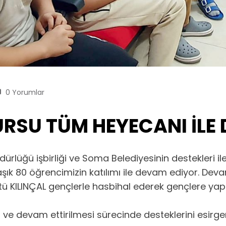
0 Yorumlar
URSU TÜM HEYECANI İLE
dürlüğü işbirliği ve Soma Belediyesinin destekleri 
aşık 80 öğrencimizin katılımı ile devam ediyor. Dev
ftü KILINÇAL gençlerle hasbihal ederek gençlere yap
sı ve devam ettirilmesi sürecinde desteklerini esir