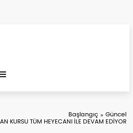
ma Kurtuluş Gazetesi
 Haber
Başlangıç
Güncel
R’AN KURSU TÜM HEYECANI İLE DEVAM EDİYOR