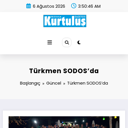
İçeriğe
6 Ağustos 2026
3:50:47 AM
atla
Soma Kurtuluş Gazetesi
Soma Haber
Türkmen SODOS’da
Başlangıç
Güncel
Türkmen SODOS’da