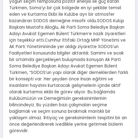
yoğun seçim temposuna pozitif enerjisi ile güç katan
Türkmen, Soma’yı bir çok bölgede en iyi şekilde temsil
eden ve Kurtarma Ekibi ile Kulübe ayrı bir atmosfer
kazandıran SODOS derneğine misafir oldu.SODOS Kulüp
Başkanı Mustafa Alioğlu, Ak Parti Soma Belediye Başkan
Adayı Avukat Egemen Bülent Türkmen’e nazik ziyaretleri
için teşekkür etti.Cumhur İttifakı Ortağı MHP Yönetimi ve
AK Parti Yönetimininde yer aldığı ziyarette SODOS’un
Faaliyetleri konusunda bilgiler aktarıldı. Samimi ve sıcak
bir ortamda gerçekleşen buluşmada konuşan Ak Parti
Soma Belediye Başkan Adayı Avukat Egemen Bülent
Türkmen, “SODOS’un yapı olarak diğer derneklerden farklı
bir konsepti var. Her şeyden önce İnsan eğitimi ve
insanların hayatını kurtaracak gelişmelerin içinde aktif
olarak kurtarma ekibi ile görev alıyor. Bu bağlamda
Kulübümüzün ve Derneğimizin gereksinimlerinin
bilincindeyiz. Bu yüzden bazı çalışmaları seçime
bağlamak ve seçim sonuna bırakmak mantıklı bir
yaklaşım olmaz. İhtiyaç ve gereksinimlerin tespitini bir an
önce değerlendirerek ivedilikle yerine getirmek bizlerin
görevidir.