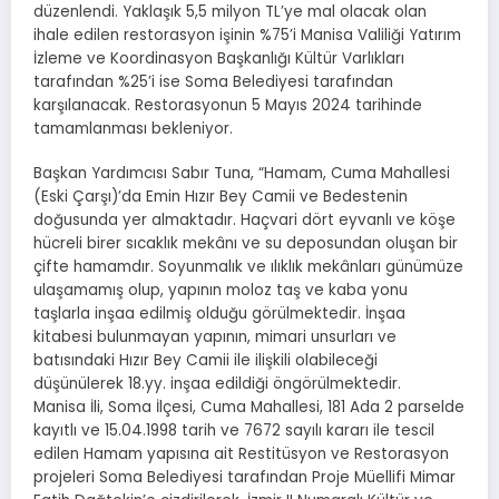
düzenlendi. Yaklaşık 5,5 milyon TL’ye mal olacak olan
ihale edilen restorasyon işinin %75’i Manisa Valiliği Yatırım
İzleme ve Koordinasyon Başkanlığı Kültür Varlıkları
tarafından %25’i ise Soma Belediyesi tarafından
karşılanacak. Restorasyonun 5 Mayıs 2024 tarihinde
tamamlanması bekleniyor.
Başkan Yardımcısı Sabır Tuna, “Hamam, Cuma Mahallesi
(Eski Çarşı)’da Emin Hızır Bey Camii ve Bedestenin
doğusunda yer almaktadır. Haçvari dört eyvanlı ve köşe
hücreli birer sıcaklık mekânı ve su deposundan oluşan bir
çifte hamamdır. Soyunmalık ve ılıklık mekânları günümüze
ulaşamamış olup, yapının moloz taş ve kaba yonu
taşlarla inşaa edilmiş olduğu görülmektedir. İnşaa
kitabesi bulunmayan yapının, mimari unsurları ve
batısındaki Hızır Bey Camii ile ilişkili olabileceği
düşünülerek 18.yy. inşaa edildiği öngörülmektedir.
Manisa İli, Soma İlçesi, Cuma Mahallesi, 181 Ada 2 parselde
kayıtlı ve 15.04.1998 tarih ve 7672 sayılı kararı ile tescil
edilen Hamam yapısına ait Restitüsyon ve Restorasyon
projeleri Soma Belediyesi tarafından Proje Müellifi Mimar