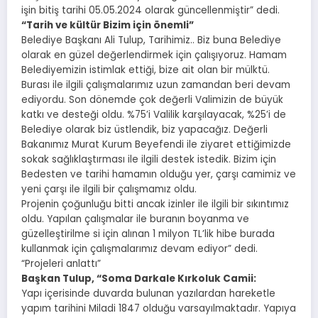
işin bitiş tarihi 05.05.2024 olarak güncellenmiştir” dedi.
“Tarih ve kültür Bizim için önemli”
Belediye Başkanı Ali Tulup, Tarihimiz.. Biz buna Belediye
olarak en güzel değerlendirmek için çalışıyoruz. Hamam
Belediyemizin istimlak ettiği, bize ait olan bir mülktü.
Burası ile ilgili çalışmalarımız uzun zamandan beri devam
ediyordu. Son dönemde çok değerli Valimizin de büyük
katkı ve desteği oldu. %75’i Valilik karşılayacak, %25’i de
Belediye olarak biz üstlendik, biz yapacağız. Değerli
Bakanımız Murat Kurum Beyefendi ile ziyaret ettiğimizde
sokak sağlıklaştırması ile ilgili destek istedik. Bizim için
Bedesten ve tarihi hamamın olduğu yer, çarşı camimiz ve
yeni çarşı ile ilgili bir çalışmamız oldu.
Projenin çoğunluğu bitti ancak izinler ile ilgili bir sıkıntımız
oldu. Yapılan çalışmalar ile buranın boyanma ve
güzelleştirilme si için alınan 1 milyon TL’lik hibe burada
kullanmak için çalışmalarımız devam ediyor” dedi.
“Projeleri anlattı”
Başkan Tulup, “Soma Darkale Kırkoluk Camii:
Yapı içerisinde duvarda bulunan yazılardan hareketle
yapım tarihini Miladi 1847 olduğu varsayılmaktadır. Yapıya