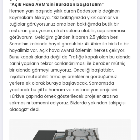
“Açık Hava AVM’sini Buradan başlatalım”
Hemen yanı başında yıkık duran Bedesten’e değinen
Kaymakam Akkaya, “Siz baktığınızda yıkık camlar ve
tuğlalar görüyorsunuz ama ben baktığımda butik bir
restoran görüyorum, nikah salonu olabilir, cep sineması
görüyorum. Geldiğim günden itibaren 2,5 yıldan beri
Soma’nın kalbinde hayal gördük biz Ali Abim ile birlikte bir
hayalimiz var. Açık hava AVM’si özlemini herkes çekiyor.
Bunu kapalı alanda değil de Trafiğe kapalı olan bu alanda
tarihi yapıların tekrar canlandırılması ile beraber müthiş
bir alanda görmeyi umuyoruz. Önceliği başlattılar,
İnşallah müteahhit firma iyi örneklerini gördüğümüz
yerlere ek olarak buraya başlayacak. Somamızda
yapılacak bu çifte hamam ve restorasyon projesini
Türkiye çapında örnek gösterilecek projeler arasına
sokmasını temenni ediyoruz. Bizlerde yakından takipçisi
olacağız” dedi.