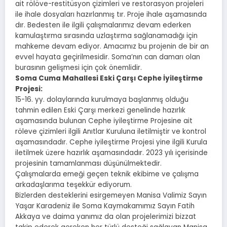
ait rölöve-restitüsyon çizimleri ve restorasyon projeleri
ile ihale dosyaları hazırlanmış tır. Proje ihale aşamasında
dır. Bedesten ile ilgili çalışmalarımız devam ederken
kamulaştırma sırasında uzlaştırma sağlanamadığı için
mahkeme devam ediyor. Amacımız bu projenin de bir an
evvel hayata geçirilmesidir. Soma’nın can damarı olan
burasının gelişmesi için çok önemlidir.
Soma Cuma Mahallesi Eski Çarşı Cephe İyileştirme
Projesi:
15-16. yy. dolaylarında kurulmaya başlanmış olduğu
tahmin edilen Eski Çarşı merkezi genelinde hazırlık
aşamasında bulunan Cephe iyileştirme Projesine ait
röleve çizimleri ilgili Anıtlar Kuruluna iletilmiştir ve kontrol
aşamasındadır. Cephe iyileştirme Projesi yine ilgili Kurula
iletilmek üzere hazırlık aşamasındadır. 2023 yılı içerisinde
projesinin tamamlanması düşünülmektedir.
Çalışmalarda emeği geçen teknik ekibime ve çalışma
arkadaşlarıma teşekkür ediyorum.
Bizlerden desteklerini esirgemeyen Manisa Valimiz Sayın
Yaşar Karadeniz ile Soma Kaymakamımız Sayın Fatih
Akkaya ve daima yanımız da olan projelerimizi bizzat