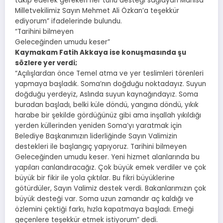
takip ederek gereken her türlü desteği sağlayan Manisa
Milletvekilimiz Sayın Mehmet Ali Özkan’a teşekkür
ediyorum” ifadelerinde bulundu.
“Tarihini bilmeyen
Geleceğinden umudu keser”
Kaymakam Fatih Akkaya ise konuşmasında şu
sözlere yer verdi;
“Açılışlardan önce Temel atma ve yer teslimleri törenleri
yapmaya başladık. Soma’nın doğduğu noktadayız. Suyun
doğduğu yerdeyiz, Aslında suyun kaynağındayız. Soma
buradan başladı, belki küle döndü, yangına döndü, yıkık
harabe bir şekilde gördüğünüz gibi ama inşallah yıkıldığı
yerden küllerinden yeniden Soma’yı yaratmak için
Belediye Başkanımızın liderliğinde Sayın Valimizin
destekleri ile başlangıç yapıyoruz. Tarihini bilmeyen
Geleceğinden umudu keser. Yeni hizmet alanlarında bu
yapıları canlandıracağız. Çok büyük emek verdiler ve çok
büyük bir fikir ile yola çıktılar. Bu fikri büyüklerine
götürdüler, Sayın Valimiz destek verdi. Bakanlarımızın çok
büyük desteği var. Soma uzun zamandır aç kaldığı ve
özlemini çektiği farkı, hızla kapatmaya başladı. Emeği
geçenlere teşekkür etmek istiyorum” dedi.