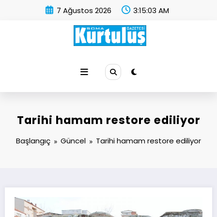
İçeriğe
7 Ağustos 2026
3:15:03 AM
atla
Soma Kurtuluş Gazetesi
Soma Haber
Tarihi hamam restore ediliyor
Başlangıç
Güncel
Tarihi hamam restore ediliyor