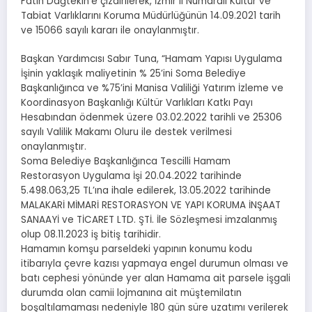
Fatih Dağtekin’e çizdirilerek, İzmir II Numaralı Kültür ve
Tabiat Varlıklarını Koruma Müdürlüğünün 14.09.2021 tarih
ve 15066 sayılı kararı ile onaylanmıştır.
Başkan Yardımcısı Sabır Tuna, “Hamam Yapısı Uygulama
İşinin yaklaşık maliyetinin % 25’ini Soma Belediye
Başkanlığınca ve %75’ini Manisa Valiliği Yatırım İzleme ve
Koordinasyon Başkanlığı Kültür Varlıkları Katkı Payı
Hesabından ödenmek üzere 03.02.2022 tarihli ve 25306
sayılı Valilik Makamı Oluru ile destek verilmesi
onaylanmıştır.
Soma Belediye Başkanlığınca Tescilli Hamam
Restorasyon Uygulama İşi 20.04.2022 tarihinde
5.498.063,25 TL’ına ihale edilerek, 13.05.2022 tarihinde
MALAKARİ MİMARİ RESTORASYON VE YAPI KORUMA İNŞAAT
SANAAYİ ve TİCARET LTD. ŞTİ. İle Sözleşmesi imzalanmış
olup 08.11.2023 iş bitiş tarihidir.
Hamamın komşu parseldeki yapının konumu kodu
itibarıyla çevre kazısı yapmaya engel durumun olması ve
batı cephesi yönünde yer alan Hamama ait parsele işgali
durumda olan camii lojmanına ait müştemilatın
boşaltılamaması nedeniyle 180 gün süre uzatımı verilerek