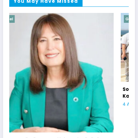
You May Have Missed
Güncel
Soma Huzurevi Bocce Turnuvasında Dostlu
Kazandı
4 Ağustos 2026
admin
Soma Kurtuluş Haber 2026 | Powered By
SpiceThemes