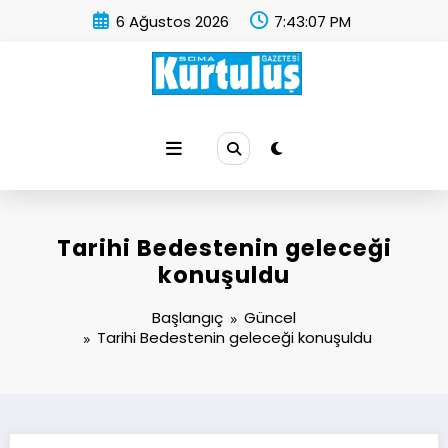
İçeriğe
6 Ağustos 2026
7:43:07 PM
atla
Soma Kurtuluş Gazetesi
Soma Haber
Tarihi Bedestenin geleceği
konuşuldu
Başlangıç
Güncel
Tarihi Bedestenin geleceği konuşuldu