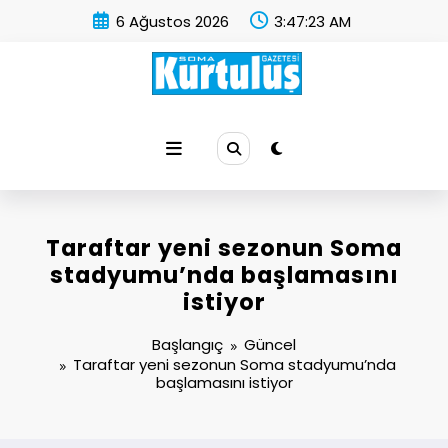
İçeriğe
6 Ağustos 2026
3:47:23 AM
atla
Soma Kurtuluş Gazetesi
Soma Haber
Taraftar yeni sezonun Soma
stadyumu’nda başlamasını
istiyor
Başlangıç
Güncel
Taraftar yeni sezonun Soma stadyumu’nda
başlamasını istiyor