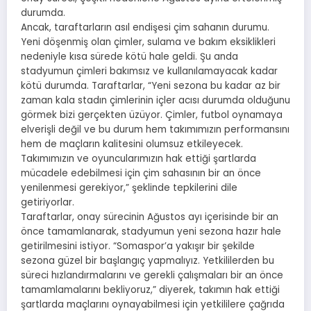
durumda.
Ancak, taraftarların asıl endişesi çim sahanın durumu.
Yeni döşenmiş olan çimler, sulama ve bakım eksiklikleri
nedeniyle kısa sürede kötü hale geldi. Şu anda
stadyumun çimleri bakımsız ve kullanılamayacak kadar
kötü durumda. Taraftarlar, “Yeni sezona bu kadar az bir
zaman kala stadın çimlerinin içler acısı durumda olduğunu
görmek bizi gerçekten üzüyor. Çimler, futbol oynamaya
elverişli değil ve bu durum hem takımımızın performansını
hem de maçların kalitesini olumsuz etkileyecek.
Takımımızın ve oyuncularımızın hak ettiği şartlarda
mücadele edebilmesi için çim sahasının bir an önce
yenilenmesi gerekiyor,” şeklinde tepkilerini dile
getiriyorlar.
Taraftarlar, onay sürecinin Ağustos ayı içerisinde bir an
önce tamamlanarak, stadyumun yeni sezona hazır hale
getirilmesini istiyor. “Somaspor’a yakışır bir şekilde
sezona güzel bir başlangıç yapmalıyız. Yetkililerden bu
süreci hızlandırmalarını ve gerekli çalışmaları bir an önce
tamamlamalarını bekliyoruz,” diyerek, takımın hak ettiği
şartlarda maçlarını oynayabilmesi için yetkililere çağrıda