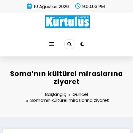
İçeriğe
10 Ağustos 2026
9:00:04 PM
atla
Soma Kurtuluş Gazetesi
Soma Haber
Soma’nın kültürel miraslarına
ziyaret
Başlangıç
Güncel
Soma’nın kültürel miraslarına ziyaret