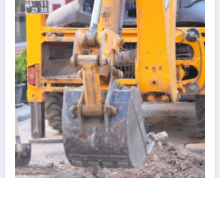
Soma Heyetinden MCBÜ Rektörü Rana Ki
Ziyaret
30 Temmuz 2026
admin
Soma Kurtuluş Haber 2026 | Powered By
SpiceThemes