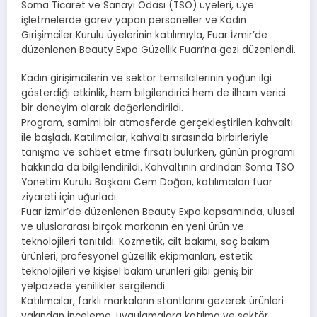
Soma Ticaret ve Sanayi Odası (TSO) üyeleri, üye
işletmelerde görev yapan personeller ve Kadın
Girişimciler Kurulu üyelerinin katılımıyla, Fuar İzmir’de
düzenlenen Beauty Expo Güzellik Fuarı’na gezi düzenlendi.
Kadın girişimcilerin ve sektör temsilcilerinin yoğun ilgi
gösterdiği etkinlik, hem bilgilendirici hem de ilham verici
bir deneyim olarak değerlendirildi.
Program, samimi bir atmosferde gerçekleştirilen kahvaltı
ile başladı. Katılımcılar, kahvaltı sırasında birbirleriyle
tanışma ve sohbet etme fırsatı bulurken, günün programı
hakkında da bilgilendirildi. Kahvaltının ardından Soma TSO
Yönetim Kurulu Başkanı Cem Doğan, katılımcıları fuar
ziyareti için uğurladı.
Fuar İzmir’de düzenlenen Beauty Expo kapsamında, ulusal
ve uluslararası birçok markanın en yeni ürün ve
teknolojileri tanıtıldı. Kozmetik, cilt bakımı, saç bakım
ürünleri, profesyonel güzellik ekipmanları, estetik
teknolojileri ve kişisel bakım ürünleri gibi geniş bir
yelpazede yenilikler sergilendi.
Katılımcılar, farklı markaların stantlarını gezerek ürünleri
yakından inceleme, uygulamalara katılma ve sektör