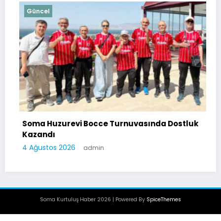
Güncel
G
Soma Huzurevi Bocce Turnuvasında Dostluk
Kazandı
4 Ağustos 2026
admin
Soma Kurtuluş Haber 2026 | Powered By
SpiceThemes