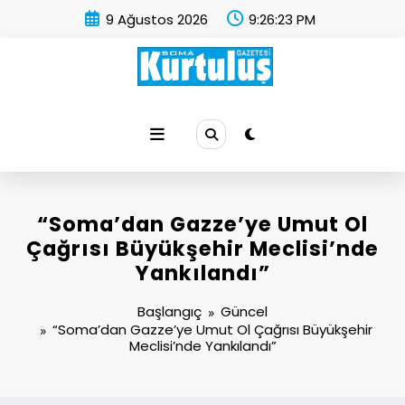
İçeriğe
9 Ağustos 2026
9:26:23 PM
atla
Soma Kurtuluş Gazetesi
Soma Haber
“Soma’dan Gazze’ye Umut Ol
Çağrısı Büyükşehir Meclisi’nde
Yankılandı”
Başlangıç
Güncel
“Soma’dan Gazze’ye Umut Ol Çağrısı Büyükşehir
Meclisi’nde Yankılandı”