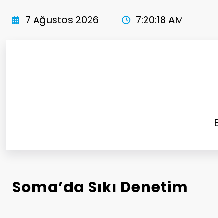
İçeriğe
atla
7 Ağustos 2026
7:20:19 AM
Soma’da Sıkı Denetim