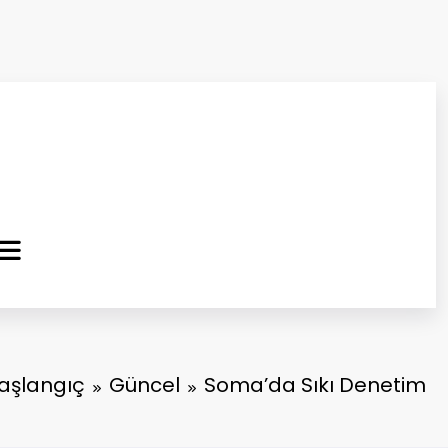
ma Kurtuluş Gazetesi
 Haber
aşlangıç
Güncel
Soma’da Sıkı Denetim