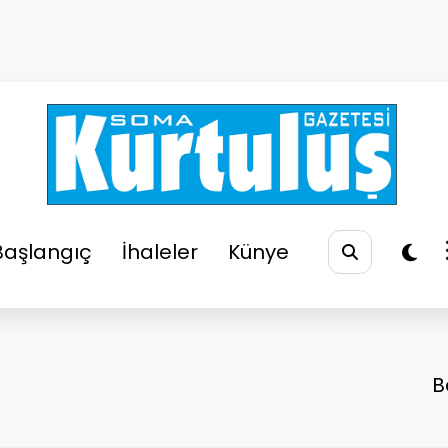
So
Soma
Başlangıç
İhaleler
Künye
B