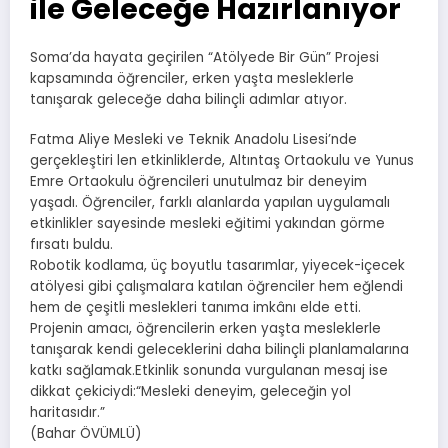
ile Geleceğe Hazırlanıyor
Soma’da hayata geçirilen “Atölyede Bir Gün” Projesi
kapsamında öğrenciler, erken yaşta mesleklerle
tanışarak geleceğe daha bilinçli adımlar atıyor.
Fatma Aliye Mesleki ve Teknik Anadolu Lisesi’nde
gerçekleştiri len etkinliklerde, Altıntaş Ortaokulu ve Yunus
Emre Ortaokulu öğrencileri unutulmaz bir deneyim
yaşadı. Öğrenciler, farklı alanlarda yapılan uygulamalı
etkinlikler sayesinde mesleki eğitimi yakından görme
fırsatı buldu.
Robotik kodlama, üç boyutlu tasarımlar, yiyecek-içecek
atölyesi gibi çalışmalara katılan öğrenciler hem eğlendi
hem de çeşitli meslekleri tanıma imkânı elde etti.
Projenin amacı, öğrencilerin erken yaşta mesleklerle
tanışarak kendi geleceklerini daha bilinçli planlamalarına
katkı sağlamak.Etkinlik sonunda vurgulanan mesaj ise
dikkat çekiciydi:“Mesleki deneyim, geleceğin yol
haritasıdır.”
(Bahar ÖVÜMLÜ)