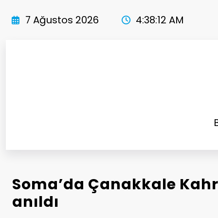
İçeriğe
atla
7 Ağustos 2026
4:38:14 AM
Soma’da Çanakkale Kah
anıldı