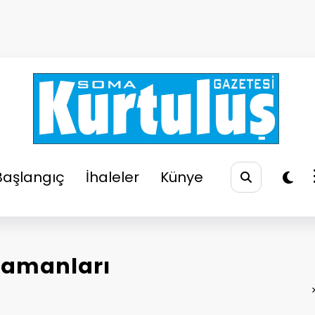
So
Soma
Başlangıç
İhaleler
Künye
ramanları