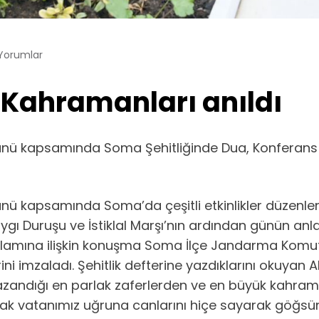
Yorumlar
Kahramanları anıldı
Günü kapsamında Soma Şehitliğinde Dua, Konferans
nü kapsamında Soma’da çeşitli etkinlikler düzenlen
ygı Duruşu ve İstiklal Marşı’nın ardından günün a
amına ilişkin konuşma Soma İlçe Jandarma Komut
ni imzaladı. Şehitlik defterine yazdıklarını okuyan 
azandığı en parlak zaferlerden ve en büyük kahrama
ak vatanımız uğruna canlarını hiçe sayarak göğsünü