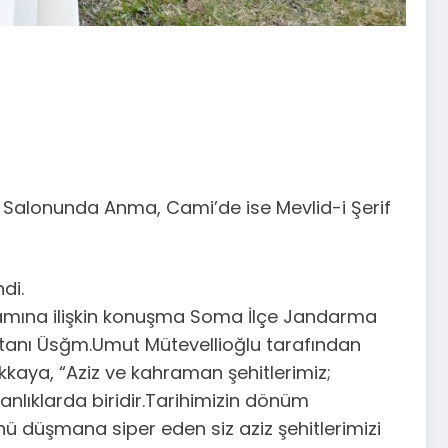
 Salonunda Anma, Cami’de ise Mevlid-i Şerif
di.
nlamına ilişkin konuşma Soma İlçe Jandarma
anı Üsğm.Umut Mütevellioğlu tarafından
Akkaya, “Aziz ve kahraman şehitlerimiz;
nlıklarda biridir.Tarihimizin dönüm
 düşmana siper eden siz aziz şehitlerimizi