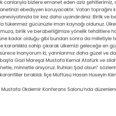
anlarıyla bizlere emanet eden aziz şehitlerimiz, siz
netinizi ebediyyen koruyacaktır. Vatan toprağını ka
 maneviyatınızla bir kez daha uyandırdınız. Birlik ve
a tükenmez gücünüzle iman kaynağı oldunuz. Ülkemi
za, birlik ve beraberliğimize yönelik tehditlere hai
 bugüne kadar olduğu gibi bundan sonra da milletiy
e kararlılıkla sahip çıkarak ülkemizi geleceğe en güçl
rece inanyorum ki, yarınlarımız daha güzel ve dah
başta Gazi Mareşal Mustafa Kemal Atatürk ve silah a
etle, minnetle anıyoruz. Ruhları Şad olsun” sözlerin
e karanfiller bırakıldı. İlçe Müftüsü Hasan Hüseyin K
 Mustafa Okdemir Konferans Salonu’nda düzenlene