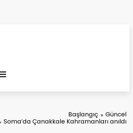
ma Kurtuluş Gazetesi
 Haber
Başlangıç
Güncel
Soma’da Çanakkale Kahramanları anıldı