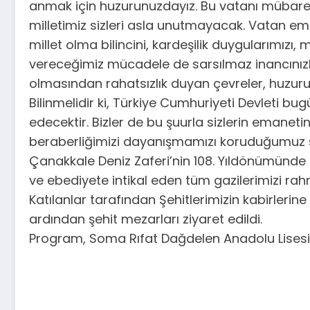
anmak için huzurunuzdayız. Bu vatanı mübarek c
milletimiz sizleri asla unutmayacak. Vatan ema
millet olma bilincini, kardeşilik duygularımızı,
vereceğimiz mücadele de sarsılmaz inancınızl
olmasından rahatsızlık duyan çevreler, huzurumu
Bilinmelidir ki, Türkiye Cumhuriyeti Devleti
edecektir. Bizler de bu şuurla sizlerin emanetin
beraberliğimizi dayanışmamızı koruduğumuz sü
Çanakkale Deniz Zaferi’nin 108. Yıldönümünde 
ve ebediyete intikal eden tüm gazilerimizi rahm
Katılanlar tarafından Şehitlerimizin kabirlerin
ardından şehit mezarları ziyaret edildi.
Program, Soma Rıfat Dağdelen Anadolu Lisesi