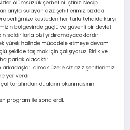
ler ölümsüzlük şerbetini içtiniz. Necip
nlarıyla sulayan aziz şehitlerimiz bizdeki
 beraberliğmize kesteden her türlü tehdide karşı
zin bölgesinde güçlü ve güvenli bir devlet
n saldırılarla bizi yıldıramayacaklardır.
le tek yürek halinde mücadele etmeye devam
ü şekilde taşımak için çalışıyoruz. Birlik ve
a parlak olacaktır.
rkadaşları olmak üzere siz aziz şehitlerimizi
e yer verdi.
ılınçal tarafından duaların okunmasının
n program ile sona erdi.