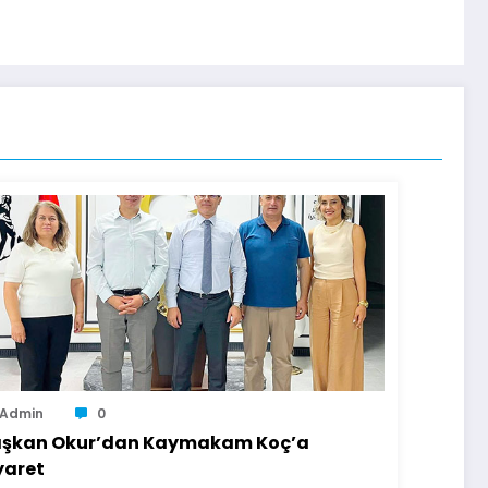
Admin
0
şkan Okur’dan Kaymakam Koç’a
yaret