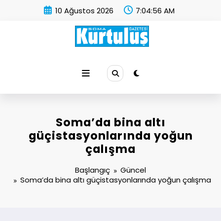
İçeriğe
10 Ağustos 2026
7:04:57 AM
atla
Soma Kurtuluş Gazetesi
Soma Haber
Soma’da bina altı
güçistasyonlarında yoğun
çalışma
Başlangıç
Güncel
Soma’da bina altı güçistasyonlarında yoğun çalışma