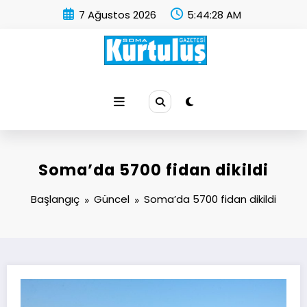
İçeriğe
7 Ağustos 2026
5:44:29 AM
atla
Soma Kurtuluş Gazetesi
Soma Haber
Soma’da 5700 fidan dikildi
Başlangıç
Güncel
Soma’da 5700 fidan dikildi