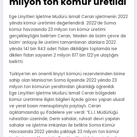
milyon ton kömür üretildi
Ege Linyitleri İşletme Müdürü İsmail Ceran işletmenin 2022
yılında kömür üretimini değerlendirdi. 2022’de Soma
kömür havzasında 23 milyon ton kömür üretimi
gerçekleştiğini belirten Ceran, ‘Maden de bizim çevre de
bizim’ anlayışı ile üretimi tamamlanan alanlara 2022
yılında 141 bin 943 adet fidan dikildiğini toplamda ise
dikilen fidan sayısının 2 milyon 617 bin 122’ye ulaştığını
belirtti.
Türkiye’nin en önemli linyiyt kömürü rezervlerinden birine
sahip olan Manisa’nın Soma ilçesinde 2022 yılında 23
milyon ton kömürün yeraltından çıkarıldığı öğrenildi.
Ege Linyitleri İşletme Müdürü İsmail Ceran bölgedeki
kömür üretimine ilişkin bilgileri ilçede görev yapan ulusal
ve yerel basın mensuplarıyla paylaştı. Ceran
açıklamasında şu ifadelere yer verdi: “E.L.İ. Müdürlüğü
ruhsatları üzerinde; Derin sahalar, ruhsat devri yapılan
sahalar ve işletme imkanları ile birlikte Soma Kömür
Havzasında 2022 yılında yaklaşık 23 milyon ton kömür