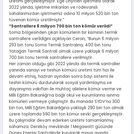
üretimi gerçekleşmiştir. Ege Linyitleri İşletmesi olarak
2022 yılında; işletme imkanları ve rödevanslı
sahalarımızdan işletmemiz adına 10 milyon 520 bin ton
tüvenan kömür üretilmiştir.”
“Santrallere 6 milyon 700 bin ton kömür verildi”
Soma bölgesinden çıkan kömürlerin bir kısmının termik
santrallere verildiğini açıklayan Ceran, “Bunun 6 milyon
293 bin tonu Soma Termik Santralına, 400 bin tonu
Yatağan Termik Santrali olmak üzere yaklaşık 6 milyon
700 bin tonu termik santrallere verilmiştir.
Her zaman olduğu gibi 2022 yılında da termik santraller
yanında sanayi ve teshün kömürü üretimi tüm hızı ile
devam etmiş, haziran ayından sonra bayi sistemi ile
teshin kömürü durdurularak sosyal yardımlaşma ve
dayanışma vakıfları ile muhtaç ailelere kömür verme ve
Milli Eğitim Bakanlığı’na bağlı okul ve kurumlarına ısınma
kömürleri vermeye çalışmıştır. Bu manada SYDV’na 300
bin ton, Milli Eğitim Bakanlığına yaklaşık 290 bin ton olmak
üzere toplamda 590 bin ton kömür sevki gerçekleşmiştir.
Bu çalışmalar devam ederken üretimi tamamlanmış
sahamıza; Dereköy mevkiinde 1 Megawatt gücünde
Güneş Enerjisi Santralinde kurularak mayıs ayında