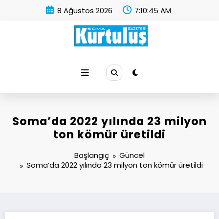
İçeriğe
8 Ağustos 2026
7:10:46 AM
atla
Soma Kurtuluş Gazetesi
Soma Haber
Soma’da 2022 yılında 23 milyon
ton kömür üretildi
Başlangıç
Güncel
Soma’da 2022 yılında 23 milyon ton kömür üretildi