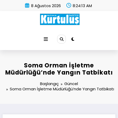
İçeriğe
8 Ağustos 2026
8:24:14 AM
atla
Soma Kurtuluş Gazetesi
Soma Haber
Soma Orman İşletme
Müdürlüğü’nde Yangın Tatbikatı
Başlangıç
Güncel
Soma Orman İşletme Müdürlüğü’nde Yangın Tatbikatı