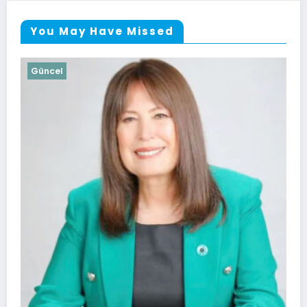
You May Have Missed
Güncel
Soma Huzurevi Bocce Turnuvasında Do
Kazandı
4 Ağustos 2026
admin