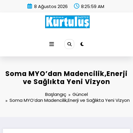
İçeriğe
8 Ağustos 2026
8:26:00 AM
atla
Soma Kurtuluş Gazetesi
Soma Haber
Soma MYO’dan Madencilik,Enerji
ve Sağlıkta Yeni Vizyon
Başlangıç
Güncel
Soma MYO’dan Madencilik,Enerji ve Sağlıkta Yeni Vizyon