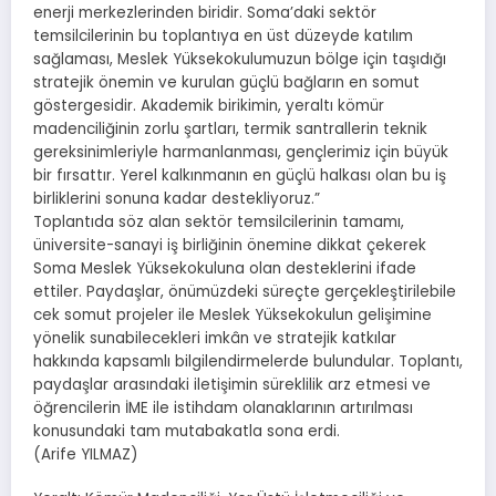
enerji merkezlerinden biridir. Soma’daki sektör
temsilcilerinin bu toplantıya en üst düzeyde katılım
sağlaması, Meslek Yüksekokulumuzun bölge için taşıdığı
stratejik önemin ve kurulan güçlü bağların en somut
göstergesidir. Akademik birikimin, yeraltı kömür
madenciliğinin zorlu şartları, termik santrallerin teknik
gereksinimleriyle harmanlanması, gençlerimiz için büyük
bir fırsattır. Yerel kalkınmanın en güçlü halkası olan bu iş
birliklerini sonuna kadar destekliyoruz.”
Toplantıda söz alan sektör temsilcilerinin tamamı,
üniversite-sanayi iş birliğinin önemine dikkat çekerek
Soma Meslek Yüksekokuluna olan desteklerini ifade
ettiler. Paydaşlar, önümüzdeki süreçte gerçekleştirilebile
cek somut projeler ile Meslek Yüksekokulun gelişimine
yönelik sunabilecekleri imkân ve stratejik katkılar
hakkında kapsamlı bilgilendirmelerde bulundular. Toplantı,
paydaşlar arasındaki iletişimin süreklilik arz etmesi ve
öğrencilerin İME ile istihdam olanaklarının artırılması
konusundaki tam mutabakatla sona erdi.
(Arife YILMAZ)