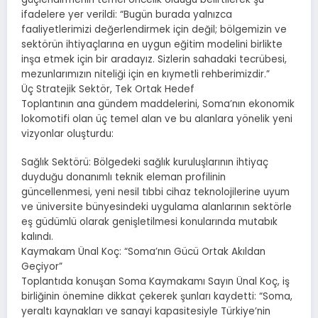
ifadelere yer verildi: “Bugün burada yalnızca
faaliyetlerimizi değerlendirmek için değil; bölgemizin ve
sektörün ihtiyaçlarına en uygun eğitim modelini birlikte
inşa etmek için bir aradayız. Sizlerin sahadaki tecrübesi,
mezunlarımızın niteliği için en kıymetli rehberimizdir.”
Üç Stratejik Sektör, Tek Ortak Hedef
Toplantının ana gündem maddelerini, Soma’nın ekonomik
lokomotifi olan üç temel alan ve bu alanlara yönelik yeni
vizyonlar oluşturdu:
Sağlık Sektörü: Bölgedeki sağlık kuruluşlarının ihtiyaç
duyduğu donanımlı teknik eleman profilinin
güncellenmesi, yeni nesil tıbbi cihaz teknolojilerine uyum
ve üniversite bünyesindeki uygulama alanlarının sektörle
eş güdümlü olarak genişletilmesi konularında mutabık
kalındı.
Kaymakam Ünal Koç: “Soma’nın Gücü Ortak Akıldan
Geçiyor”
Toplantıda konuşan Soma Kaymakamı Sayın Ünal Koç, iş
birliğinin önemine dikkat çekerek şunları kaydetti: “Soma,
yeraltı kaynakları ve sanayi kapasitesiyle Türkiye’nin