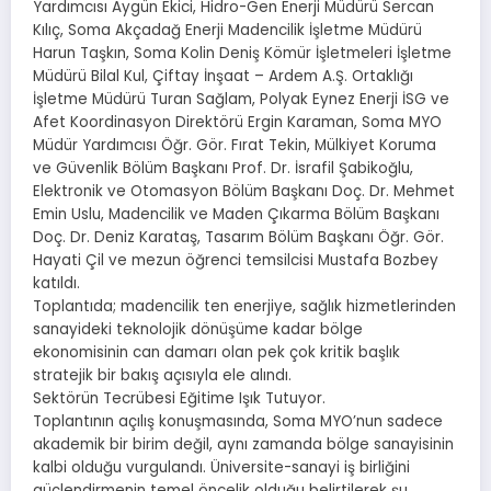
Yardımcısı Aygün Ekici, Hidro-Gen Enerji Müdürü Sercan
Kılıç, Soma Akçadağ Enerji Madencilik İşletme Müdürü
Harun Taşkın, Soma Kolin Deniş Kömür İşletmeleri İşletme
Müdürü Bilal Kul, Çiftay İnşaat – Ardem A.Ş. Ortaklığı
İşletme Müdürü Turan Sağlam, Polyak Eynez Enerji İSG ve
Afet Koordinasyon Direktörü Ergin Karaman, Soma MYO
Müdür Yardımcısı Öğr. Gör. Fırat Tekin, Mülkiyet Koruma
ve Güvenlik Bölüm Başkanı Prof. Dr. İsrafil Şabikoğlu,
Elektronik ve Otomasyon Bölüm Başkanı Doç. Dr. Mehmet
Emin Uslu, Madencilik ve Maden Çıkarma Bölüm Başkanı
Doç. Dr. Deniz Karataş, Tasarım Bölüm Başkanı Öğr. Gör.
Hayati Çil ve mezun öğrenci temsilcisi Mustafa Bozbey
katıldı.
Toplantıda; madencilik ten enerjiye, sağlık hizmetlerinden
sanayideki teknolojik dönüşüme kadar bölge
ekonomisinin can damarı olan pek çok kritik başlık
stratejik bir bakış açısıyla ele alındı.
Sektörün Tecrübesi Eğitime Işık Tutuyor.
Toplantının açılış konuşmasında, Soma MYO’nun sadece
akademik bir birim değil, aynı zamanda bölge sanayisinin
kalbi olduğu vurgulandı. Üniversite-sanayi iş birliğini
güçlendirmenin temel öncelik olduğu belirtilerek şu