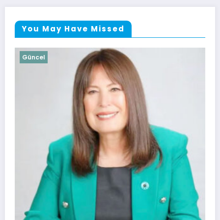
You May Have Missed
Güncel
Soma Huzurevi 
Kazandı
4 Ağustos 2026