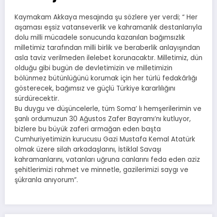
Kaymakam Akkaya mesajında şu sözlere yer verdi; “ Her
aşaması eşsiz vatanseverlik ve kahramanlık destanlarıyla
dolu milli mücadele sonucunda kazanılan bağımsızlık
milletimiz tarafından milli birlik ve beraberlik anlayışından
asla taviz verilmeden ilelebet korunacaktır. Milletimiz, dün
olduğu gibi bugün de devletimizin ve milletimizin
bölünmez bütünlüğünü korumak için her türlü fedakârlığı
gösterecek, bağımsız ve güçlü Türkiye kararlılığını
sürdürecektir.
Bu duygu ve düşüncelerle, tüm Soma’ lı hemşerilerimin ve
şanlı ordumuzun 30 Ağustos Zafer Bayramı’nı kutluyor,
bizlere bu büyük zaferi armağan eden başta
Cumhuriyetimizin kurucusu Gazi Mustafa Kemal Atatürk
olmak üzere silah arkadaşlarını, İstiklal Savaşı
kahramanlarını, vatanları uğruna canlarını feda eden aziz
şehitlerimizi rahmet ve minnetle, gazilerimizi saygı ve
şükranla anıyorum”.