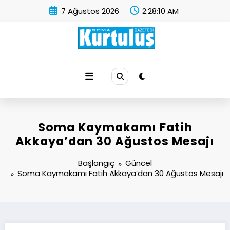
İçeriğe
7 Ağustos 2026
2:28:11 AM
atla
Soma Kurtuluş Gazetesi
Soma Haber
Soma Kaymakamı Fatih
Akkaya’dan 30 Ağustos Mesajı
Başlangıç
Güncel
Soma Kaymakamı Fatih Akkaya’dan 30 Ağustos Mesajı