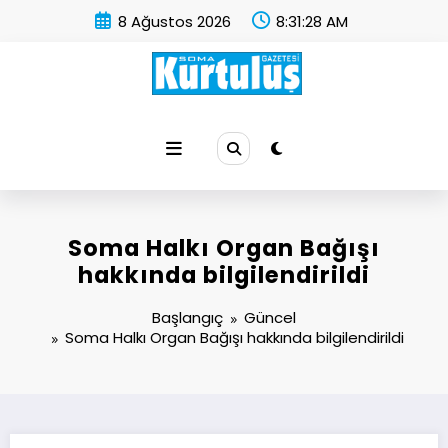
İçeriğe
8 Ağustos 2026
8:31:29 AM
atla
Soma Kurtuluş Gazetesi
Soma Haber
Soma Halkı Organ Bağışı
hakkında bilgilendirildi
Başlangıç
Güncel
Soma Halkı Organ Bağışı hakkında bilgilendirildi