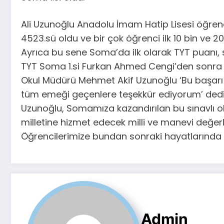
Ali Uzunoğlu Anadolu İmam Hatip Lisesi öğrenci
4523.sü oldu ve bir çok öğrenci ilk 10 bin ve 20
Ayrıca bu sene Soma’da ilk olarak TYT puanı, söz
TYT Soma 1.si Furkan Ahmed Cengi’den sonra S
Okul Müdürü Mehmet Akif Uzunoğlu ‘Bu başarı ö
tüm emeği geçenlere teşekkür ediyorum’ dedi
Uzunoğlu, Somamıza kazandırılan bu sınavlı o
milletine hizmet edecek milli ve manevi değerle
Öğrencilerimize bundan sonraki hayatlarında da
Admin