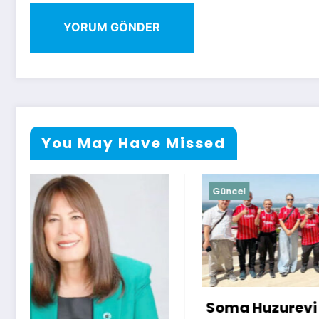
You May Have Missed
Güncel
Güncel
Soma Huzurevi Bocce