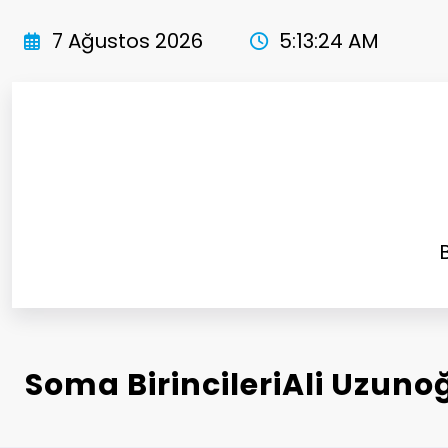
İçeriğe
atla
7 Ağustos 2026
5:13:25 AM
Soma BirincileriAli Uzuno