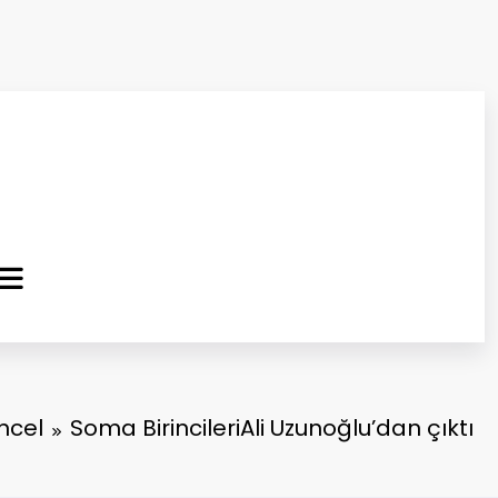
ma Kurtuluş Gazetesi
 Haber
ncel
Soma BirincileriAli Uzunoğlu’dan çıktı