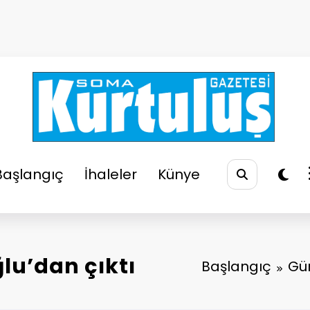
So
Soma
Başlangıç
İhaleler
Künye
ğlu’dan çıktı
Başlangıç
Gü