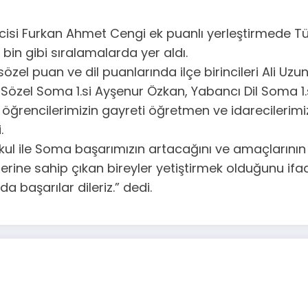
si Furkan Ahmet Cengi ek puanlı yerleştirmede Türk
 bin gibi sıralamalarda yer aldı.
el puan ve dil puanlarında ilçe birincileri Ali Uzuno
özel Soma 1.si Ayşenur Özkan, Yabancı Dil Soma 1.
ğrencilerimizin gayreti öğretmen ve idarecilerimiz
.
kul ile Soma başarımızın artacağını ve amaçlarını
rine sahip çıkan bireyler yetiştirmek olduğunu ifad
 başarılar dileriz.” dedi.